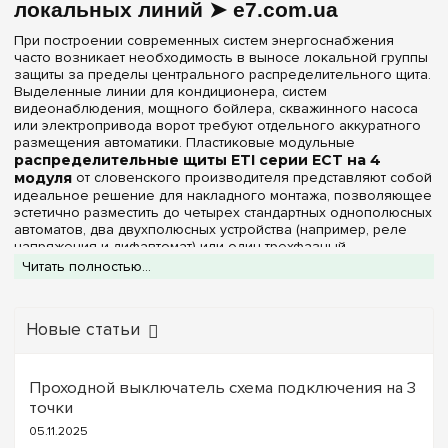
локальных линий ➤ e7.com.ua
Цвет корпуса
При построении современных систем энергоснабжения
часто возникает необходимость в выносе локальной группы
Белый
(3)
защиты за пределы центрального распределительного щита.
Выделенные линии для кондиционера, систем
видеонаблюдения, мощного бойлера, скважинного насоса
Степень защиты IP
или электропривода ворот требуют отдельного аккуратного
размещения автоматики. Пластиковые модульные
IP30
(1)
распределительные щиты ETI серии ECT на 4
IP40
модуля
от словенского производителя представляют собой
(2)
идеальное решение для накладного монтажа, позволяющее
эстетично разместить до четырех стандартных однополюсных
Ширина, мм
автоматов, два двухполюсных устройства (например, реле
напряжения и дифавтомат) или один трехфазный
87 мм
выключатель.
(1)
Читать полностью...
Интернет-магазин
e7.com.ua
предлагает оригинальные
143 мм
(2)
навесные боксы ETI ECT на 4 посадочных места в различных
конфигурациях. Корпуса изготавливаются из
Новые статьи
высококачественного и прочного термопластика белого
Очистить выбор
цвета. Материал обладает отличными диэлектрическими
свойствами, устойчив к ультрафиолету (не желтеет со
Проходной выключатель схема подключения на 3
временем) и полностью безопасен в эксплуатации, так как не
точки
поддерживает горение в соответствии со строгими
стандартами ЕС.
05.11.2025