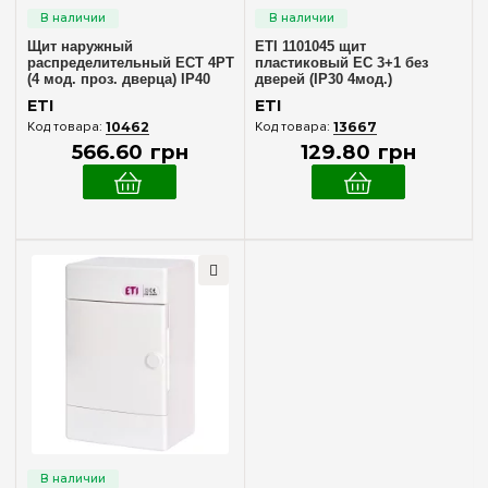
Наружный
(3)
Щит наружный
ETI 1101045 щит
распределительный ECT 4PT
пластиковый EC 3+1 без
Количество модулей
(4 мод. проз. дверца) IP40
дверей (IP30 4мод.)
ETI 1100140
ETI
ETI
2
(+1)
10462
13667
4
566
.
60
грн
129
.
80
грн
5
(+1)
8
(+2)
12
(+2)
18
(+2)
24
(+2)
36
(+4)
48
(+2)
54
(+2)
Комплектация клеммами PE+N
72
(+2)
В комплекте
(2)