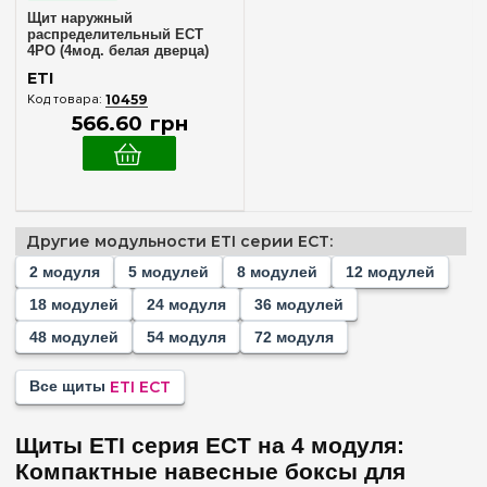
Нет в комплекте
(1)
Щит наружный
распределительный ECT
4PO (4мод. белая дверца)
IP40 ETI 1100141
Материал корпуса
ETI
10459
Пластик
(3)
566
.
60
грн
Дверца
Без дверцы
(1)
Белая
(1)
Другие модульности ETI серии ECT:
Прозрачная
(1)
2 модуля
5 модулей
8 модулей
12 модулей
18 модулей
24 модуля
36 модулей
Серия
48 модулей
54 модуля
72 модуля
ECH
(+2)
Все щиты
ETI ECT
ECM
(+2)
ECT
Щиты ETI серия ECT на 4 модуля:
EDS
(+8)
Компактные навесные боксы для