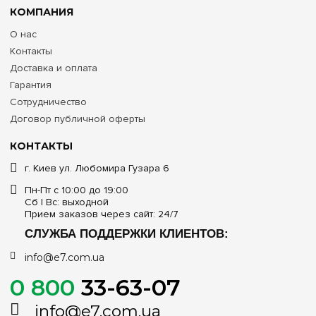
первом месте стоит бюджет и моментальный доступ к
КОМПАНИЯ
автоматике.
О нас
Выбирайте надежное европейское оборудование для
безопасности вашей техники! Заказывайте оригинальные
Контакты
пластиковые
щиты ETI серии ECT на 4 модуля
на
Доставка и оплата
e7.com.ua. Мы предлагаем сертифицированную продукцию с
Гарантия
официальной гарантией, помогаем укомплектовать щит
совместимыми автоматами и оперативно отправляем заказы
Сотрудничество
в Киев, Харьков, Днепр, Одессу, Львов и любой другой
Договор публичной оферты
населенный пункт Украины.
КОНТАКТЫ
г. Киев ул. Любомира Гузара 6
Пн-Пт с 10:00 до 19:00
Сб | Вс: выходной
Прием заказов через сайт: 24/7
СЛУЖБА ПОДДЕРЖКИ КЛИЕНТОВ:
info@e7.com.ua
0 800
33-63-07
info@e7.com.ua