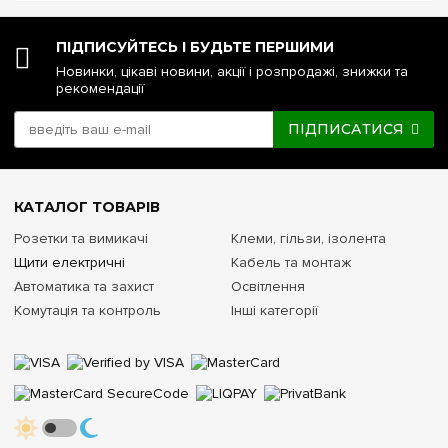
розбити складну трифазну схему за функціональними
рівнями та групами споживачів.
ПІДПИСУЙТЕСЬ І БУДЬТЕ ПЕРШИМИ
Комплектація шинами заземлення
Новинки, цікаві новини, акції і розпродажі, знижки та
рекомендації
Клемні колодки PE+N входять до комплекту (для всіх
моделей)
ПІДПИСАТИСЯ
Істотно економить час монтажника. Забезпечує
безпечний, правильний та акуратний розподіл робочих та
захисних нулів.
КАТАЛОГ ТОВАРІВ
Тип оглядових дверцят
Розетки та вимикачі
Клеми, гільзи, ізолента
Щити електричні
Кабель та монтаж
Біла глуха або Прозора тонована пластикова
Автоматика та захист
Освітлення
Комутація та контроль
Інші категорії
Дверцята відкриваються на 180°.
Ступінь захисту та колір корпусу
IP40, колір пластику — білий
Надійний захист модульних пристроїв від забруднень.
Лаконічний сучасний дизайн, який легко інтегрується в