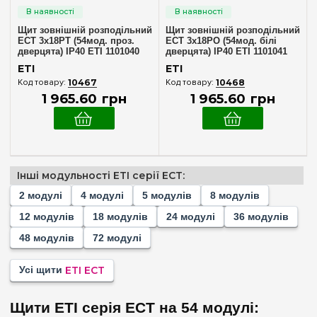
4
(+3)
Щит зовнішній розподільний
Щит зовнішній розподільний
5
(+1)
ECT 3x18PT (54мод. проз.
ECT 3x18PO (54мод. білі
дверцята) IP40 ETI 1101040
дверцята) IP40 ETI 1101041
8
(+2)
ETI
ETI
12
(+2)
10467
10468
1 965
.
60
грн
1 965
.
60
грн
18
(+2)
24
(+2)
36
(+4)
48
(+2)
Інші модульності ETI серії ECT:
54
2 модулі
4 модулі
5 модулів
8 модулів
Комплектація клемами PE+N
72
(+2)
12 модулів
18 модулів
24 модулі
36 модулів
У комплекті
(2)
48 модулів
72 модулі
Матеріал корпусу
Усі щити
ETI ECT
Пластик
(2)
Щити ETI серія ECT на 54 модулі: