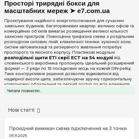
Дверцята
Просторі трирядні бокси для
масштабних мереж ➤ e7.com.ua
Біла
(1)
Проєктування надійного енергопостачання для сучасних
Прозора
(1)
заміських будинків, багаторівневих квартир, великих офісів та
комерційних об'єктів вимагає розміщення великої кількості
захисних пристроїв. Повноцінна трифазна схема з роздільним
Серія
розподілом силових ліній, кліматичної техніки, кухонної зони,
систем автоматизації та резервного живлення потребує
ECM
(+2)
просторого та якісного корпусу. Пластикові модульні
розподільні щити ETI серії ECT на 54 модулі
від
ECT
словенського виробника пропонують ідеальний розширений
ERP
(+1)
формат — 3 ряди по 18 посадкових місць на кожній DIN-рейці.
Таке конструктивне рішення дозволяє відмовитися від
WRP
(+1)
надмірної висоти щита, забезпечуючи зручну горизонтальну
компоновку обладнання та легкий доступ до всіх елементів
керування.
Читати повністю...
Колір корпусу
Інтернет-магазин
e7.com.ua
пропонує оригінальні бокси ETI
серії ECT на 54 модулі у всіх доступних конфігураціях
Білий
(2)
лицьових панелей. Основа та фасад щитків виготовляються з
Нові статті
високоміцного технічного термопластику білого кольору. Цей
матеріал має відмінні діелектричні властивості, стійкий до
Ступінь захисту IP
механічних пошкоджень, не жовтіє під впливом сонячних
Прохідний вимикач схема підключення на 3 точки
променів та повністю відповідає суворим європейським
IP40
(2)
стандартам пожежної безпеки, оскільки не підтримує горіння
05.11.2025