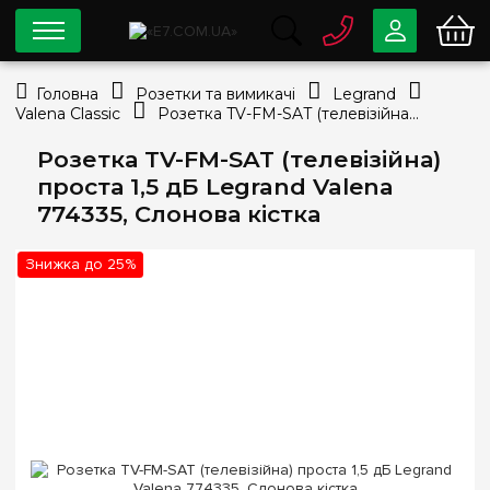
0 800
33-63-07
Головна
Розетки та вимикачі
Legrand
Безкоштовно
Valena Classic
Розетка TV-FM-SAT (телевізійна) проста 1,5 дБ Legrand Valena 774335, Слонова кістка
info@e7.com.ua
044
334-79-78
Розетка TV-FM-SAT (телевізійна)
проста 1,5 дБ Legrand Valena
Viber
Telegram
774335, Слонова кістка
Знижка до 25%