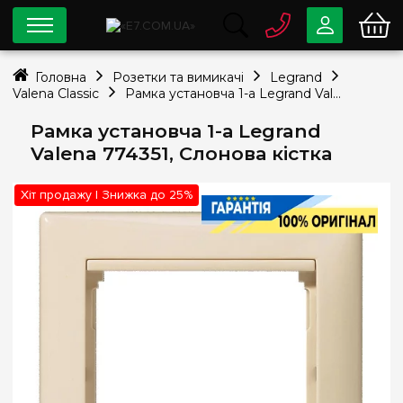
0 800
33-63-07
Головна
Розетки та вимикачі
Legrand
Безкоштовно
Valena Classic
Рамка установча 1-а Legrand Valena 774351, Слонова кістка
info@e7.com.ua
044
334-79-78
Рамка установча 1-а Legrand
Valena 774351, Слонова кістка
Viber
Telegram
Хіт продажу | Знижка до 25%