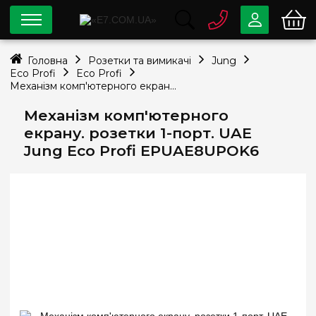
0 800
33-63-07
Головна
Розетки та вимикачі
Jung
Безкоштовно
Eco Profi
Eco Profi
info@e7.com.ua
Механізм комп'ютерного екрану. розетки 1-порт. UAE Jung Eco Profi EPUAE8UPOK6
044
334-79-78
Механізм комп'ютерного
Viber
Telegram
екрану. розетки 1-порт. UAE
Jung Eco Profi EPUAE8UPOK6