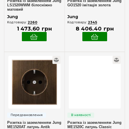
Розетка із заземленням Jung
Розетка із заземленням Jung
LS1520WWM білосніжно
GO1520 імітація золота
матовий
Jung
Jung
2260
2345
1 473
.
60
грн
8 406
.
40
грн
Розетка із заземленням Jung
Розетка із заземленням Jung
ME1520AT латунь Antik
ME1520C латунь Classic