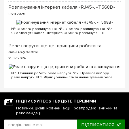
вимикачі: Два од...
Розпинування інтернет кабеля «RJ45», «T568B»
05.11.2025
№1.«T568B» розпинування. №2.«T568A» розпинування. №3.
Як обтиснути кабель інтернет? «T568B» розпинування
інтернет кабелю Порядок проводів схеми «T568B»: «T568B»
1...
Реле напруги: що це, принципи роботи та
застосування
21.02.2024
№1. Принцип роботи реле напруги. №2. Правила вибору
реле напруги. №3. Функціональність та налаштування реле
напруги. №4. Керування реле напруги через Wi-Fi. №5. Реле
напруги чи стабілізатор: що ...
ПІДПИСУЙТЕСЬ І БУДЬТЕ ПЕРШИМИ
Новинки, цікаві новини, акції і розпродажі, знижки та
рекомендації
ПІДПИСАТИСЯ