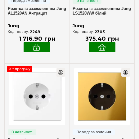
Розетка із заземленням Jung
Розетка із заземленням Jung
AL1520AN Антрацит
LS1520WW білий
Jung
Jung
2249
2303
1 716
.
90
грн
375
.
40
грн
Хіт продажу