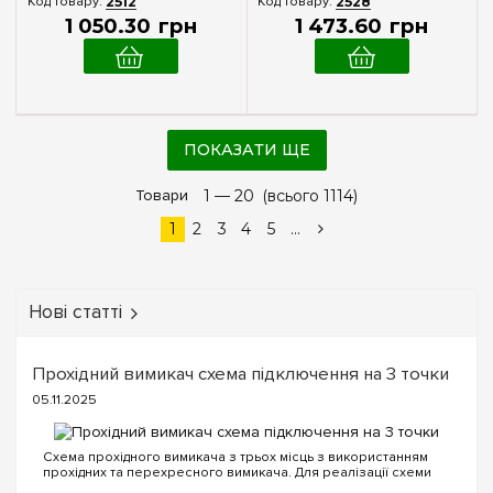
2512
2528
1 050
.
30
грн
1 473
.
60
грн
ПОКАЗАТИ ЩЕ
Товари
1 —
20
(всього 1114)
1
2
3
4
5
...
Нові статті
Прохідний вимикач схема підключення на 3 точки
05.11.2025
Схема прохідного вимикача з трьох місць з використанням
прохідних та перехресного вимикача. Для реалізації схеми
прохідних вимикачів з трьох точок будуть потрібні наступні