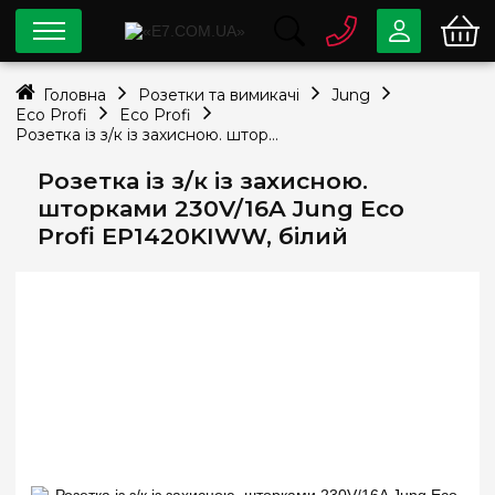
0 800
33-63-07
Головна
Розетки та вимикачі
Jung
Безкоштовно
Eco Profi
Eco Profi
info@e7.com.ua
Розетка із з/к із захисною. шторками 230V/16A Jung Eco Profi EP1420KIWW, білий
044
334-79-78
Розетка із з/к із захисною.
Viber
Telegram
шторками 230V/16A Jung Eco
Profi EP1420KIWW, білий