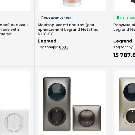
ерегляд
Швидкий перегляд
Шв
овий вимикач
Монітор якості повітря (для
Розумна в
liane with
приміщення) Legrand Netatmo
Legrand N
графіт
NHC-EC
Legrand
Legrand
6335
15 787
.