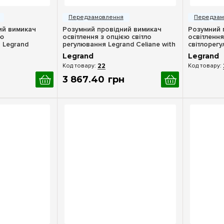
ерегляд
Швидкий перегляд
Шв
ий вимикач
Розумний провідний вимикач
Розумний 
єю
освітлення з опцією світло
освітлення
 Legrand
регулювання Legrand Celiane with
світлорег
tmo 067721,
Netatmo 067771, титан
Celiane wi
Legrand
Legrand
графіт
22
3 867
.
40
грн
ерегляд
Швидкий перегляд
Шв