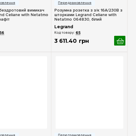
бездротовий вимикач
Розумна розетка з з/к 16А/230В з
and Celiane with Netatmo
шторками Legrand Celiane with
рафіт
Netatmo 064830, білий
Legrand
56
65
3 611
.
40
грн
идкий перегляд
Швидкий перегляд