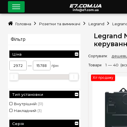
Головна
Розетки та вимикачі
Legrand
Legran
Legrand 
Фільтр
керуванн
Ціна
Сортувати:
дешев
Товари
1 —
40
(вс
—
грн
Хіт продажу
Тип установки
Внутрішній
(31)
Накладний
(3)
Серія