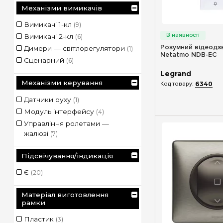
Механізми вимикачів
Швидкий п
Вимикачі 1-кл
(9)
Вимикачі 2-кл
(6)
Розумний відеодзв
Димери — світлорегулятори
(1)
Netatmo NDB-EC
Сценарний
(6)
Legrand
Механізми керування
6340
Датчики руху
(1)
Модуль інтерфейсу
(4)
Управління ролетами —
жалюзі
(7)
Підсвічування/індикація
Є
(20)
Матеріал виготовлення
рамки
Пластик
(3)