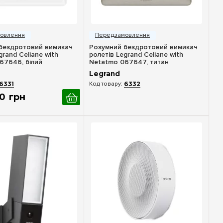
идкий перегляд
Швидкий перегляд
бездротовий вимикач
Розумний бездротовий вимикач
grand Celiane with
ролетів Legrand Celiane with
67646, білий
Netatmo 067647, титан
Legrand
6331
6332
0
грн