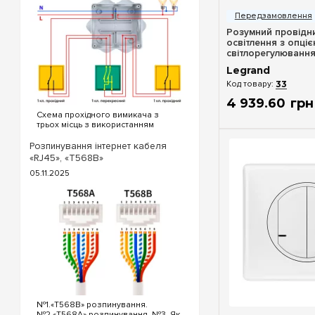
Розумний провідни
освітлення з опці
світлорегулювання
Celiane with Neta
Legrand
титан
33
4 939
.
60
грн
Схема прохідного вимикача з
трьох місць з використанням
прохідних та перехресного
вимикача. Для реалізації схеми
Розпинування інтернет кабеля
прохідних вимикачів з трьох точок
«RJ45», «T568B»
будуть потрібні наступні вимикачі:
05.11.2025
Два од...
№1.«T568B» розпинування.
Швидкий п
№2.«T568A» розпинування. №3. Як