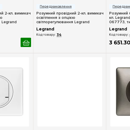
й 2-кл. вимикач
Розумний провідний 2-кл. вимикач
Розумний 
єю
освітлення з опцією
кл. Legran
 Legrand
світлорегулювання Legrand
067773, т
tmo 067772,
Celiane with Netatmo 064892,
Legrand
Legrand
графіт
34
3 651
.
3
ерегляд
Швидкий перегляд
Шв