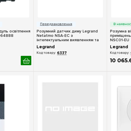
ерегляд
Швидкий перегляд
Шв
уль освітлення
Розумний датчик диму Legrand
Розумна в
064888
Netatmo NSA-EC з
приміщень
інтелектуальним виявленням та
NSC01-EU
підключенням
Legrand
Legrand
6337
10 065
.