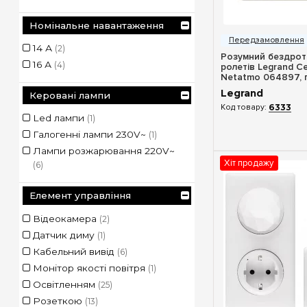
Швидкий п
Номінальне навантаження
14 А
(2)
Розумний бездрот
16 А
(4)
ролетів Legrand Ce
Netatmo 064897, 
Legrand
Керовані лампи
6333
Led лампи
(1)
Галогенні лампи 230V~
(1)
Лампи розжарювання 220V~
Хіт продажу
(6)
Елемент управління
Відеокамера
(2)
Датчик диму
(1)
Кабельний вивід
(6)
Монітор якості повітря
(1)
Освітленням
(25)
Розеткою
(13)