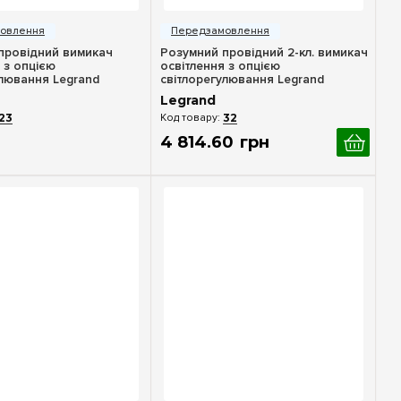
идкий перегляд
Швидкий перегляд
провідний вимикач
Розумний провідний 2-кл. вимикач
 з опцією
освітлення з опцією
улювання Legrand
світлорегулювання Legrand
th Netatmo 064891,
Celiane with Netatmo 067722,
Legrand
білий
23
32
4 814
.
60
грн
идкий перегляд
Швидкий перегляд