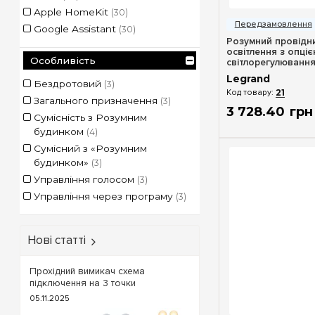
Швидкий п
Apple HomeKit
(30)
Google Assistant
(30)
Розумний провідн
освітлення з опці
Особливість
світлорегулювання
Celiane with Neta
Legrand
білий
Бездротовий
(3)
21
Загального призначення
(3)
3 728
.
40
грн
Сумісність з Розумним
будинком
(4)
Сумісний з «Розумним
будинком»
(3)
Управління голосом
(3)
Управління через програму
(3)
Нові статті
Прохідний вимикач схема
підключення на 3 точки
05.11.2025
Швидкий п