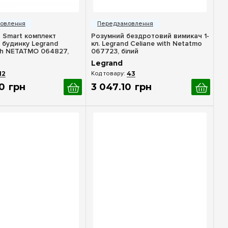
идкий перегляд
Швидкий перегляд
 Smart комплект
Розумний бездротовий вимикач 1-
 будинку Legrand
кл. Legrand Celiane with Netatmo
ith NETATMO 064827,
067723, білий
Legrand
12
43
0
грн
3 047
.
10
грн