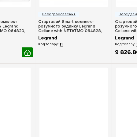
ерегляд
Швидкий перегляд
Шв
комплект
Стартовий Smart комплект
Стартовий
у Legrand
розумного будинку Legrand
розумного
TMO 064820,
Celiane with NETATMO 064828,
Celiane w
графіт
титан
Legrand
Legrand
11
9 826
.
8