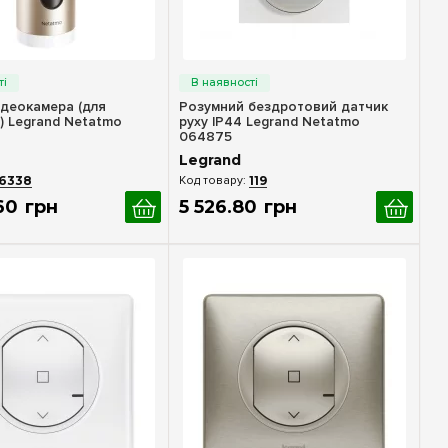
идкий перегляд
Швидкий перегляд
ідеокамера (для
Розумний бездротовий датчик
) Legrand Netatmo
руху IP44 Legrand Netatmo
064875
Legrand
6338
119
60
грн
5 526
.
80
грн