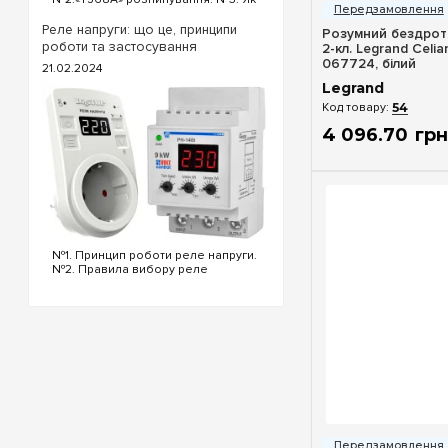
обтиснути кабель інтернет?
«T568B» розпинування інтернет
Реле напруги: що це, принципи
Розумний бездрот
кабелю Порядок проводів схеми
роботи та застосування
2-кл. Legrand Celi
«T568B»: «T568B» 1...
067724, білий
21.02.2024
Legrand
54
4 096
.
70
грн
№1. Принцип роботи реле напруги.
№2. Правила вибору реле
напруги. №3. Функціональність та
налаштування реле напруги. №4.
Керування реле напруги через Wi-
Fi. №5. Реле напруги чи
стабілізатор: що ...
Швидкий п