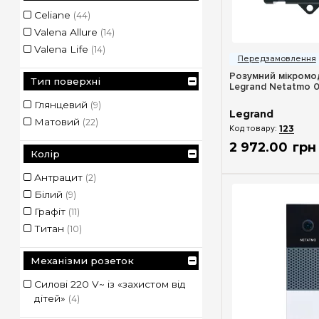
Celiane
(44)
Valena Allure
(14)
Швидкий п
Valena Life
(14)
Розумний мікромод
Тип поверхні
Legrand Netatmo 
Глянцевий
(9)
Legrand
Матовий
(22)
123
2 972
.
00
грн
Колір
Антрацит
(2)
Білий
(9)
Графіт
(11)
Титан
(10)
Механізми розеток
Силові 220 V~ із «захистом від
дітей»
(4)