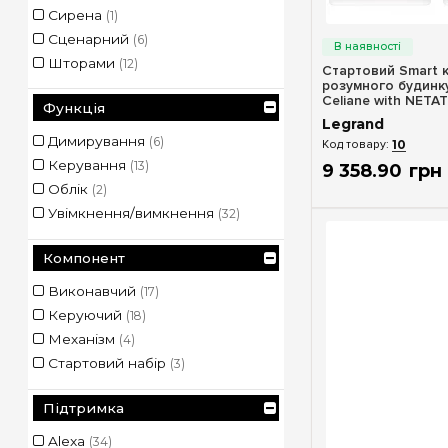
Сирена
(1)
Швидкий п
Сценарний
(6)
Шторами
(12)
Стартовий Smart 
розумного будинк
Celiane with NETA
Функція
білий
Legrand
Димирування
(6)
10
Керування
(13)
9 358
.
90
грн
Облік
(2)
Увімкнення/вимкнення
(32)
Компонент
Виконавчий
(17)
Керуючий
(18)
Механізм
(4)
Стартовий набір
(3)
Підтримка
Alexa
(34)