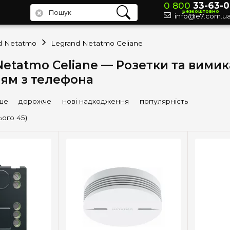
0 800
33-63-0
Безкоштовно
info@e7.com.u
d Netatmo
Legrand Netatmo Celiane
Netatmo Celiane — Розетки та вимик
ям з телефона
ше
дорожче
нові надходження
популярність
ього 45)