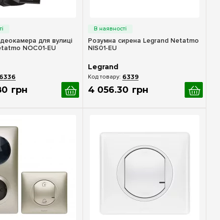
идкий перегляд
Швидкий перегляд
ідеокамера для вулиці
Розумна сирена Legrand Netatmo
etatmo NOC01-EU
NIS01-EU
Legrand
6336
6339
80
грн
4 056
.
30
грн