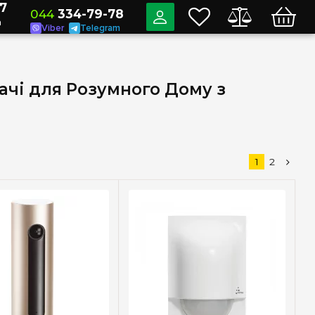
7
044
334-79-78
a
Viber
Telegram
ачі для Розумного Дому з
1
2