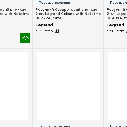
овий вимикач
Розумний бездротовий вимикач
Розумний 
ane with Netatmo
2-кл. Legrand Celiane with Netatmo
2-кл. Legr
067774, титан
064894, г
Legrand
Legrand
55
ерегляд
Швидкий перегляд
Шв