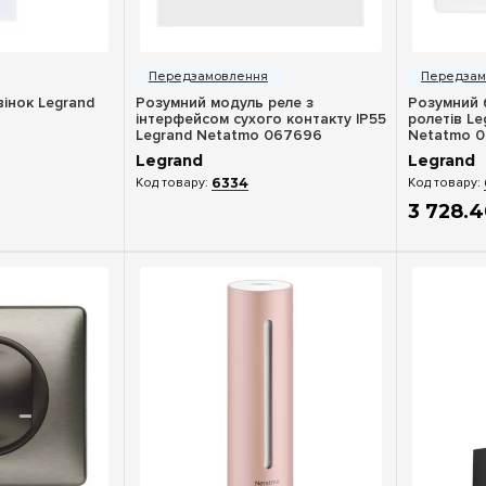
ерегляд
Швидкий перегляд
Шв
інок Legrand
Розумний модуль реле з
Розумний 
інтерфейсом сухого контакту IP55
ролетів Le
Legrand Netatmo 067696
Netatmo 0
Legrand
Legrand
6334
3 728
.
4