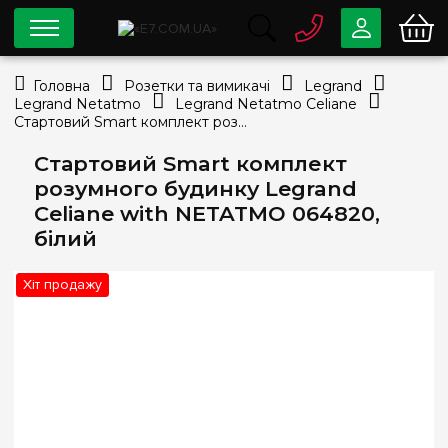
0 800
33-63-07
Головна
Розетки та вимикачі
Legrand
Безкоштовно
Legrand Netatmo
Legrand Netatmo Celiane
info@e7.com.ua
Стартовий Smart комплект розумного будинку Legrand Celiane with NETATMO 064820, білий
044
334-79-78
Стартовий Smart комплект
Viber
Telegram
розумного будинку Legrand
Celiane with NETATMO 064820,
білий
Хіт продажу