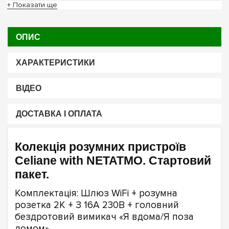
+ Показати ще
ОПИС
ХАРАКТЕРИСТИКИ
ВІДЕО
ДОСТАВКА І ОПЛАТА
Колекція розумних пристроїв
Celiane with NETATMO. Стартовий
пакет.
Комплектація: Шлюз WiFi + розумна
розетка 2К + З 16А 230В + головний
бездротовий вимикач «Я вдома/Я поза
домом».