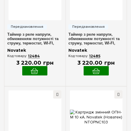
Таймер з реле напруги,
Таймер з реле напруги,
обмеженням потужності та
обмеженням потужності та
струму, термостат, WI-FI,
струму, термостат, WI-FI,
ЕМ-126Т-1, датчик знизу 10см
ЕМ-126Т-2, датчик знизу 1,8 м
Novatek
Novatek
Novatek (Новатек) NTRN126S1
Novatek (Новатек) NTRN126S2
12484
12485
3 220
.
00
грн
3 220
.
00
грн