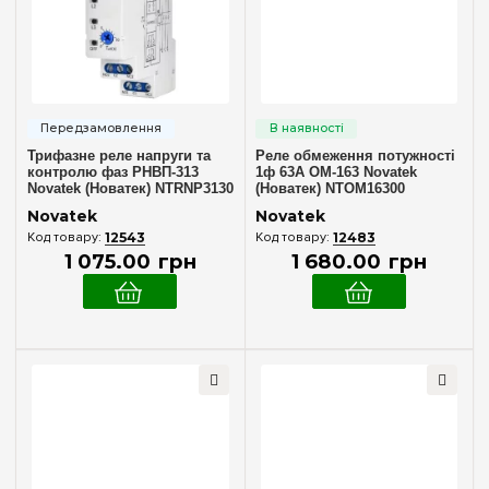
Трифазне реле напруги та
Реле обмеження потужності
контролю фаз РНВП-313
1ф 63А ОМ-163 Novatek
Novatek (Новатек) NTRNP3130
(Новатек) NTOM16300
Novatek
Novatek
12543
12483
1 075
.
00
грн
1 680
.
00
грн