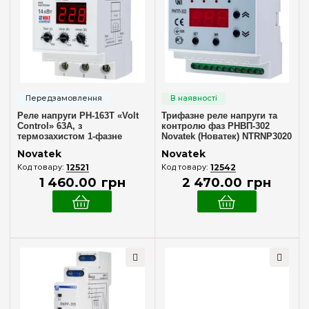
Реле напруги РН-163Т «Volt
Трифазне реле напруги та
Control» 63А, з
контролю фаз РНВП-302
термозахистом 1-фазне
Novatek (Новатек) NTRNP3020
Novatek (Новатек) NTRN163T3
Novatek
Novatek
12521
12542
1 460
.
00
грн
2 470
.
00
грн