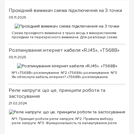
Прохідний вимикач схема підключення на 3 точки
05.11.2025
Схема прохідного вимикача з трьох місць з використанням
прохідних та перехресного вимикача. Для реалізації схеми
прохідних вимикачів з трьох точок будуть потрібні наступні
вимикачі: Два од...
Розпинування інтернет кабеля «RJ45», «T568B»
05.11.2025
№1.«T568B» розпинування. №2.«T568A» розпинування. №3.
Як обтиснути кабель інтернет? «T568B» розпинування
інтернет кабелю Порядок проводів схеми «T568B»: «T568B»
1...
Реле напруги: що це, принципи роботи та
застосування
21.02.2024
№1. Принцип роботи реле напруги. №2. Правила вибору
реле напруги. №3. Функціональність та налаштування реле
напруги. №4. Керування реле напруги через Wi-Fi. №5. Реле
напруги чи стабілізатор: що ...