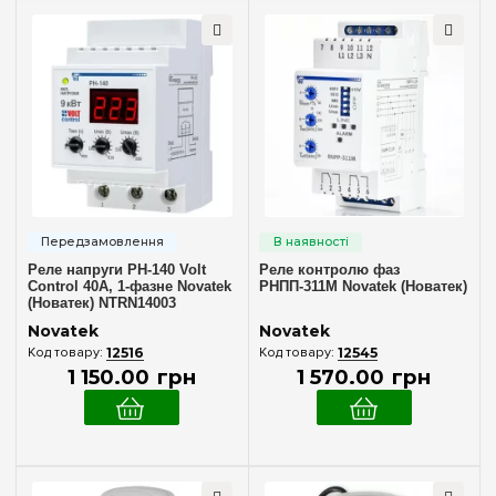
Реле напруги РН-140 Volt
Реле контролю фаз
Control 40А, 1-фазне Novatek
РНПП-311М Novatek (Новатек)
(Новатек) NTRN14003
Novatek
Novatek
12516
12545
1 150
.
00
грн
1 570
.
00
грн