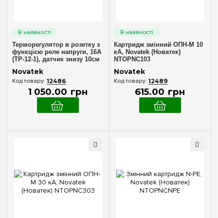
Терморегулятор в розетку з
Картридж змінний ОПН-М 10
функцією реле напруги, 16А
кА, Novatek (Новатек)
(ТР-12-1), датчик знизу 10см
NTOPNC103
Novatek (Новатек) NTTR12001
Novatek
Novatek
12486
12489
1 050
.
00
грн
615
.
00
грн