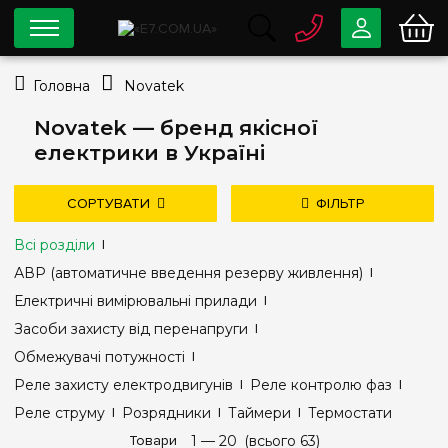
0 800
33-63-07
Головна
Novatek
Безкоштовно
info@e7.com.ua
Novatek — бренд якісної
044
334-79-78
електрики в Україні
Viber
Telegram
СОРТУВАТИ
ФІЛЬТР
Всі розділи
Ціна
АВР (автоматичне введення резерву живлення)
—
грн
Електричні вимірювальні прилади
Засоби захисту від перенапруги
Обмежувачі потужності
Тип - схема роботи
Реле захисту електродвигунів
Реле контролю фаз
l-ll
(2)
Реле струму
Розрядники
Таймери
Термостати
дешевше
дорожче
Товари
1 —
нові надходження
20
(всього 63)