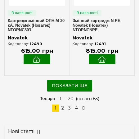
Картридж змінний ОПН-М 30
Змінний картридж N-PE,
кА, Novatek (Новатек)
Novatek (Новатек)
NTOPNC303
NTOPNCNPE
Novatek
Novatek
12490
12491
615
.
00
грн
815
.
00
грн
ПОКАЗАТИ ЩЕ
Товари
1 —
20
(всього 63)
1
2
3
4
Нові статті