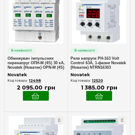
Обмежувач імпульсних
Реле напруги РН-163 Volt
перенапруг ОПН-М (4S) 30 кА,
Control 63А, 1-фазне Novatek
Novatek (Новатек) OPN-M (4S)
(Новатек) NTRN16303
30kA
Novatek
Novatek
12498
12520
2 095
.
00
грн
1 385
.
00
грн