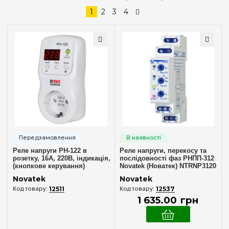
Ступінь захисту IP
популярність
1
2
3
4
IP20
(7)
Тип УЗДП
2 (C)
(9)
Мережа
1 фаза
(43)
3 фази
(20)
3 фази + N
(3)
Реле напруги РН-122 в
Реле напруги, перекосу та
розетку, 16А, 220В, індикація,
послідовності фаз РНПП-312
(кнопкове керування)
Novatek (Новатек) NTRNP3120
Novatek (Новатек) NTRN12200
Novatek
Novatek
12511
12537
1 635
.
00
грн