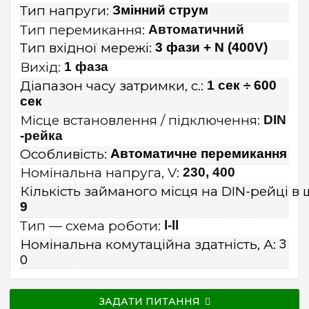
Тип напруги:
Змінний струм
Тип перемикання:
Автоматичний
Тип вхідної мережі:
3 фази + N (400V)
Вихід:
1 фаза
Діапазон часу затримки, с.:
1 сек ÷ 600
сек
Місце встановлення / підключення:
DIN
-рейка
Особливість:
Автоматичне перемикання
Номінальна напруга, V:
230, 400
Кількість займаного місця на DIN-рейці в 
9
Тип — схема роботи:
l-ll
Номінальна комутаційна здатність, А:
3
0
ЗАДАТИ ПИТАННЯ