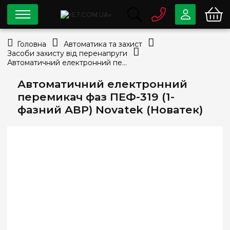
0 800
33-63-07
Головна
Автоматика та захист
Безкоштовно
Засоби захисту від перенапруги
info@e7.com.ua
Автоматичний електронний перемикач фаз ПЕФ-319 (1-фазний АВР) Novatek (Новатек)
044
334-79-78
Автоматичний електронний
Viber
Telegram
перемикач фаз ПЕФ-319 (1-
фазний АВР) Novatek (Новатек)