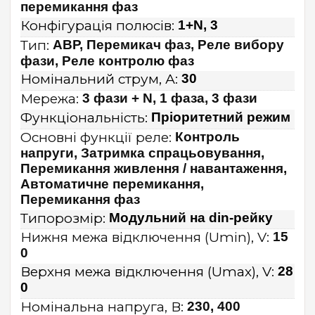
перемикання фаз
Конфігурація полюсів:
1+N, 3
Тип:
АВР, Перемикач фаз, Реле вибору
фази, Реле контролю фаз
Номінальний струм, А:
30
Мережа:
3 фази + N, 1 фаза, 3 фази
Функціональність:
Пріоритетний режим
Основні функції реле:
Контроль
напруги, Затримка спрацьовування,
Перемикання живлення / навантаження,
Автоматичне перемикання,
Перемикання фаз
Типорозмір:
Модульний на din-рейку
Нижня межа відключення (Umin), V:
15
0
Верхня межа відключення (Umах), V:
28
0
Номінальна напруга, В:
230, 400