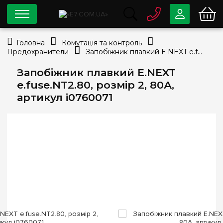
0 800
33-63-07
Головна
Комутація та контроль
Безкоштовно
Предохранители
Запобіжник плавкий E.NEXT e.fuse.NT2.80, розмір 2, 80А, артикул i0760071
info@e7.com.ua
044
334-79-78
Запобіжник плавкий E.NEXT
e.fuse.NT2.80, розмір 2, 80А,
Viber
Telegram
артикул i0760071