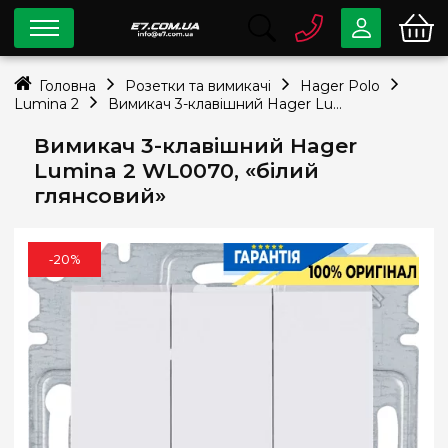
0 800
33-63-07
Головна
Розетки та вимикачі
Hager Polo
Безкоштовно
Lumina 2
Вимикач 3-клавішний Hager Lumina 2 WL0070, «білий глянсовий»
info@e7.com.ua
044
334-79-78
Вимикач 3-клавішний Hager
Lumina 2 WL0070, «білий
Viber
Telegram
глянсовий»
-20%