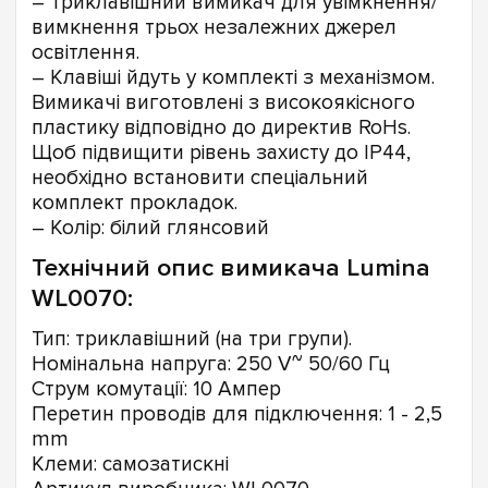
– Триклавішний вимикач для увімкнення/
вимкнення трьох незалежних джерел
освітлення.
– Клавіші йдуть у комплекті з механізмом.
Вимикачі виготовлені з високоякісного
пластику відповідно до директив RoHs.
Щоб підвищити рівень захисту до IP44,
необхідно встановити спеціальний
комплект прокладок.
– Колір: білий глянсовий
Технічний опис вимикача Lumina
WL0070:
Тип: триклавішний (на три групи).
Номінальна напруга: 250 V~ 50/60 Гц
Струм комутації: 10 Ампер
Перетин проводів для підключення: 1 - 2,5
mm
Клеми: самозатискні