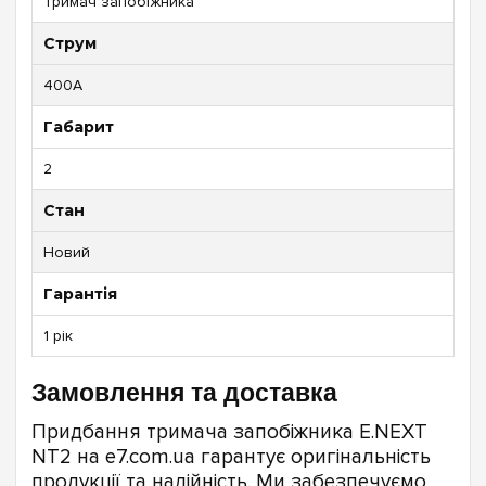
Тримач запобіжника
Струм
400А
Габарит
2
Стан
Новий
Гарантія
1 рік
Замовлення та доставка
Придбання тримача запобіжника E.NEXT
NT2 на e7.com.ua гарантує оригінальність
продукції та надійність. Ми забезпечуємо