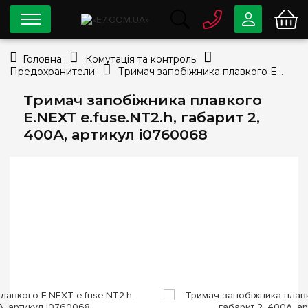
0 800
33-63-07
Головна
Комутація та контроль
Безкоштовно
Предохранители
Тримач запобіжника плавкого E.NEXT e.fuse.NT2.h, габарит 2, 400А, артикул i0760068
info@e7.com.ua
044
334-79-78
Тримач запобіжника плавкого
E.NEXT e.fuse.NT2.h, габарит 2,
Viber
Telegram
400А, артикул i0760068