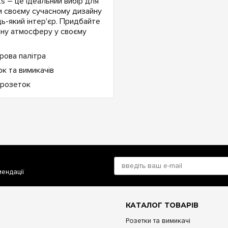
s – це ідеальний вибір для
яки своєму сучасному дизайну
ь-який інтер'єр. Придбайте
тну атмосферу у своєму
мендації
КАТАЛОГ ТОВАРІВ
Розетки та вимикачі