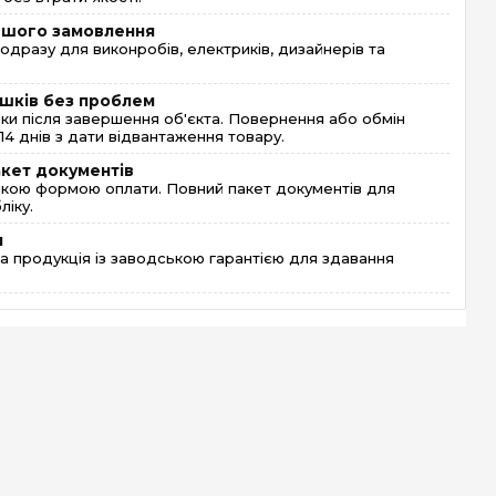
ершого замовлення
одразу для виконробів, електриків, дизайнерів та
шків без проблем
и після завершення об'єкта. Повернення або обмін
4 днів з дати відвантаження товару.
акет документів
кою формою оплати. Повний пакет документів для
ліку.
я
 продукція із заводською гарантією для здавання