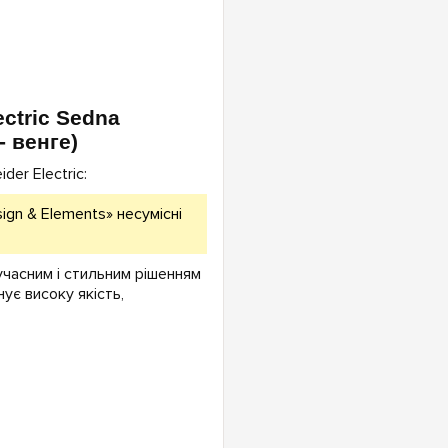
ctric Sedna
- венге)
er Electric:
ign & Elements» несумісні
сучасним і стильним рішенням
ує високу якість,