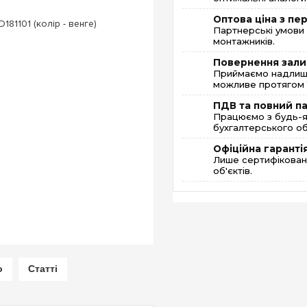
Оптова ціна з п
Партнерські умови 
монтажників.
Повернення зали
Приймаємо надлишк
можливе протягом 1
ПДВ та повний п
Працюємо з будь-я
бухгалтерського об
Офіційна гаранті
Лише сертифікована
об'єктів.
о
Статті