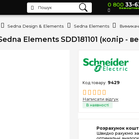
0 800
33-6
Безкоштов
Sedna Design & Elements
Sedna Elements
Sedna Elements SDD181101 (колір - ве
9429
Написати відгук
Розрахунок кошт
Швидко рахуємо за
оптимальні аналоги 