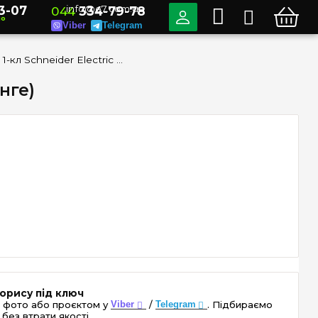
3-07
info@e7.com.ua
044
334-79-78
но
Viber
Telegram
Вимикач 1-кл Schneider Electric Sedna Elements SDD181101 (колір - венге)
нге)
орису під ключ
 фото або проєктом у
Viber
/
Telegram
. Підбираємо
без втрати якості.