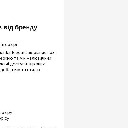
s від бренду
ider Electric відрізняється
ерхню та мінімалістичний
качі доступні в різних
одобанням та стилю
ер'єру
офісу