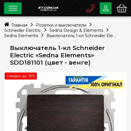
0 800
33-63-07
Главная
Розетки и выключатели
Бесплатно
Schneider Electric
Sedna Design & Elements
info@e7.com.ua
Sedna Elements
Выключатель 1-кл Schneider Electric «Sedna Elements» SDD181101 (цвет - венге)
044
334-79-78
Выключатель 1-кл Schneider
Viber
Telegram
Electric «Sedna Elements»
SDD181101 (цвет - венге)
Скидка до 15%