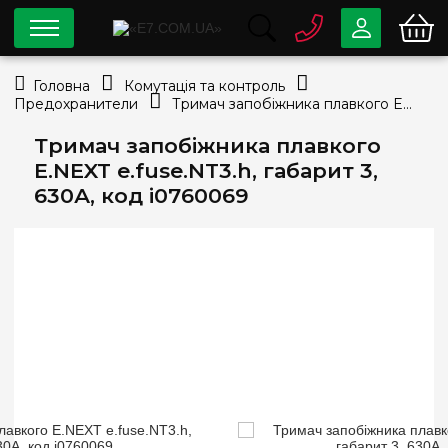
0 800
33-63-07
Головна
Комутація та контроль
Безкоштовно
Предохранители
Тримач запобіжника плавкого E.NEXT e.fuse.NT3.h, габарит 3, 630А, код i0760069
info@e7.com.ua
044
334-79-78
Тримач запобіжника плавкого
E.NEXT e.fuse.NT3.h, габарит 3,
Viber
Telegram
630А, код i0760069