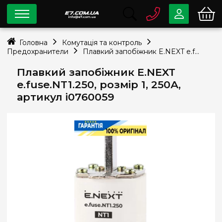
0 800
33-63-07
Головна
Комутація та контроль
Безкоштовно
Предохранители
Плавкий запобіжник E.NEXT e.fuse.NT1.250, розмір 1, 250А, артикул i0760059
info@e7.com.ua
044
334-79-78
Плавкий запобіжник E.NEXT
e.fuse.NT1.250, розмір 1, 250А,
Viber
Telegram
артикул i0760059