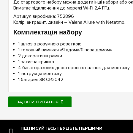
До стартового набору можна додати інші набори або ок
Вимагає підключення до мережі Wi-Fi 2,4 ГГц.
Артикул виробника: 752896
Колір: антрацит, дизайн – Valena Allure with Netatmo.
Комплектація набору
1 шлюз з розумною розеткою
1 головний вимикач «Я вдома/Я поза домом»
2 декоративні рамки
1 захисна кришка
4 багаторазових двосторонніх наліпок для монтажу
1 інструкція монтажу
1 батарея 3В CR2042
ЗАДАТИ ПИТАННЯ
ПІДПИСУЙТЕСЬ І БУДЬТЕ ПЕРШИМИ