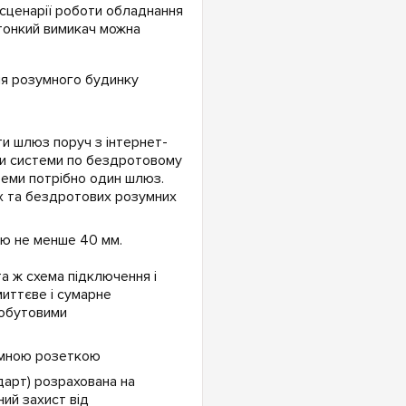
сценарії роботи обладнання
дтонкий вимикач можна
ти шлюз поруч з інтернет-
ми системи по бездротовому
теми потрібно один шлюз.
х та бездротових розумних
ою не менше 40 мм.
а ж схема підключення і
иттєве і сумарне
побутовими
дарт) розрахована на
ий захист від