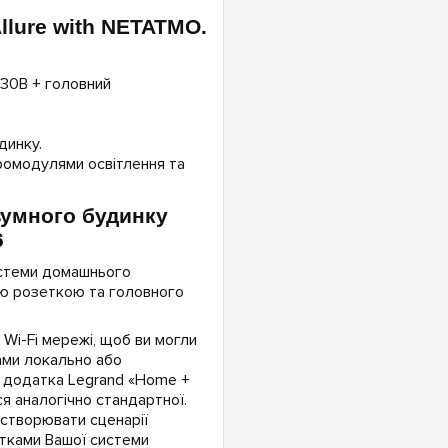
llure with NETATMO.
230В + головний
динку.
ромодулями освітлення та
зумного будинку
6
истеми домашнього
ою розеткою та головного
i-Fi мережі, щоб ви могли
ами локально або
 додатка Legrand «Home +
я аналогічно стандартної.
 створювати сценарії
етками Вашої системи