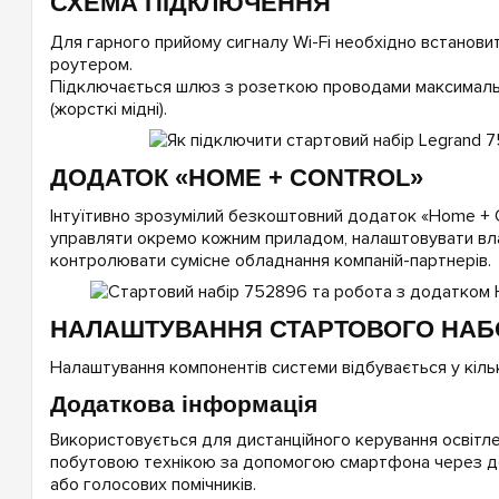
СХЕМА ПІДКЛЮЧЕННЯ
Для гарного прийому сигналу Wi-Fi необхідно встанови
роутером.
Підключається шлюз з розеткою проводами максималь
(жорсткі мідні).
ДОДАТОК «HOME + CONTROL»
Інтуїтивно зрозумілий безкоштовний додаток «Home + C
управляти окремо кожним приладом, налаштовувати влас
контролювати сумісне обладнання компаній-партнерів.
НАЛАШТУВАННЯ СТАРТОВОГО НАБ
Налаштування компонентів системи відбувається у кільк
Додаткова інформація
Використовується для дистанційного керування освітл
побутовою технікою за допомогою смартфона через д
або голосових помічників.