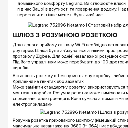
домашнього комфорту Legrand. Ви створюєте власні 
під час Вашої відсутності та повернення додому. На
переставити в інше місце в будь-який час.
ШЛЮЗ З РОЗУМНОЮ РОЗЕТКОЮ
Для гарного прийому сигналу Wi-Fi необхідно встанови
роутером. Шлюз буде зв'язуватися з іншими пристроя
протоколу Zigbee. Для однієї незалежної розумної сис
Під його управлінням може перебувати до 100 дротови
виробів.
Встановіть розетку в 1-місну монтажну коробку глибин
Кріплення на гвинтах або захватах.
Може замінити стандартну розетку: використовується т
монтажна коробка. Розумна розетка може вимірювати м
споживання електроенергії. Вона сумісна з домашніми 
електроприладами.
Розумна розетка прихованого монтажу (німецький стан
максимальне навантаження 3680 Вт (16А) і має вбудован