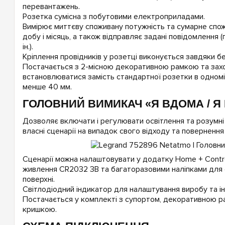
перевантажень.
Розетка сумісна з побутовими електроприладами.
Вимірює миттєву споживану потужність та сумарне спож
добу і місяць, а також відправляє задані повідомлення (
ін.).
Кріплення провідників у розетці виконується завдяки б
Постачається з 2-місною декоративною рамкою та зах
встановлюватися замість стандартної розетки в одном
менше 40 мм.
ГОЛОВНИЙ ВИМИКАЧ «Я ВДОМА / Я
Дозволяє включати і регулювати освітлення та розумні
власні сценарії на випадок свого відходу та повернення
Сценарії можна налаштовувати у додатку Home + Contr
живлення CR2032 3В та багаторазовими наліпками для ф
поверхні.
Світлодіодний індикатор для налаштування виробу та ін
Постачається у комплекті з супортом, декоративною 
кришкою.