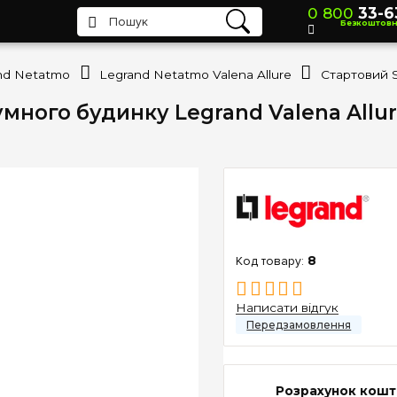
0 800
33-6
Безкоштов
nd Netatmo
Legrand Netatmo Valena Allure
много будинку Legrand Valena Allu
8
Написати відгук
Розрахунок кошт