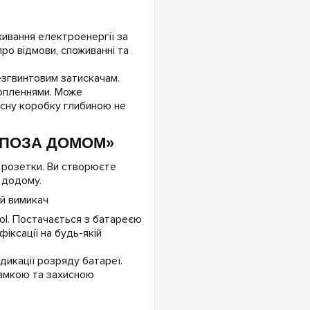
ивання електроенергії за
про відмови, споживанні та
езгвинтовим затискачам.
опленнями. Може
існу коробку глибиною не
 ПОЗА ДОМОМ»
 розетки. Ви створюєте
 додому.
ol. Постачається з батареєю
іксації на будь-якій
дикації розряду батареї.
рамкою та захисною