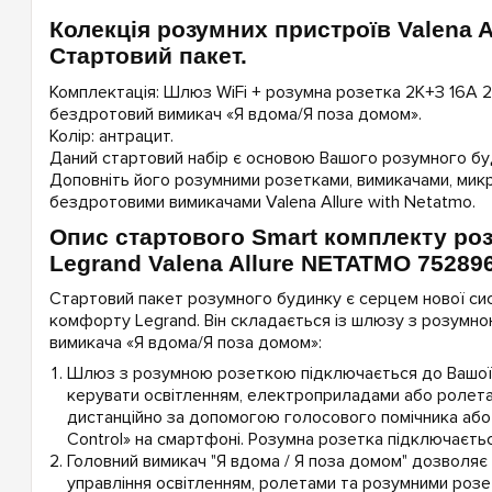
Колекція розумних пристроїв Valena A
Стартовий пакет.
Комплектація: Шлюз WiFi + розумна розетка 2К+З 16А 
бездротовий вимикач «Я вдома/Я поза домом».
Колір: антрацит.
Даний стартовий набір є основою Вашого розумного бу
Доповніть його розумними розетками, вимикачами, мик
бездротовими вимикачами Valena Allure with Netatmo.
Опис стартового Smart комплекту ро
Legrand Valena Allure NETATMO 75289
Стартовий пакет розумного будинку є серцем нової с
комфорту Legrand. Він складається із шлюзу з розумн
вимикача «Я вдома/Я поза домом»:
Шлюз з розумною розеткою підключається до Вашої W
керувати освітленням, електроприладами або ролет
дистанційно за допомогою голосового помічника або
Control» на смартфоні. Розумна розетка підключаєтьс
Головний вимикач "Я вдома / Я поза домом" дозволяє
управління освітленням, ролетами та розумними роз