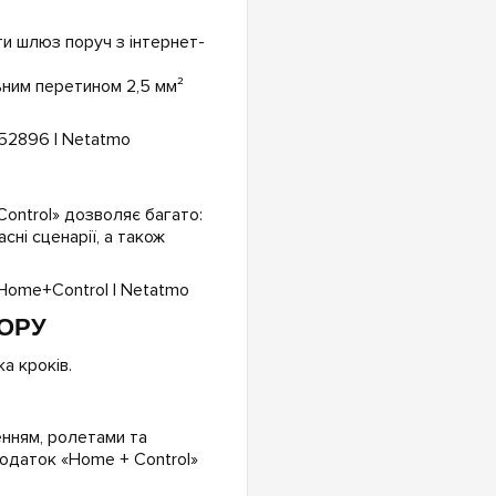
ти шлюз поруч з інтернет-
ним перетином 2,5 мм²
ontrol» дозволяє багато:
ні сценарії, а також
ОРУ
а кроків.
енням, ролетами та
одаток «Home + Control»