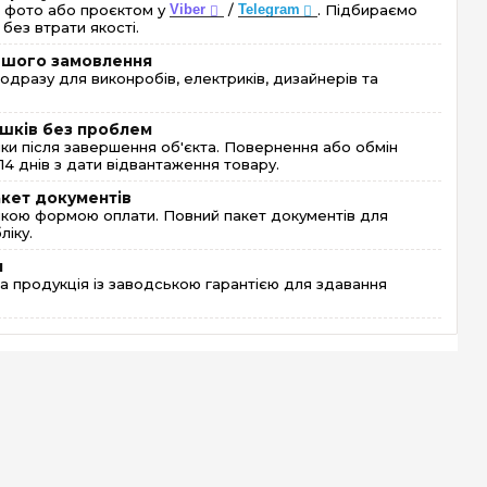
 фото або проєктом у
Viber
/
Telegram
. Підбираємо
без втрати якості.
ершого замовлення
одразу для виконробів, електриків, дизайнерів та
шків без проблем
и після завершення об'єкта. Повернення або обмін
4 днів з дати відвантаження товару.
акет документів
кою формою оплати. Повний пакет документів для
ліку.
я
 продукція із заводською гарантією для здавання