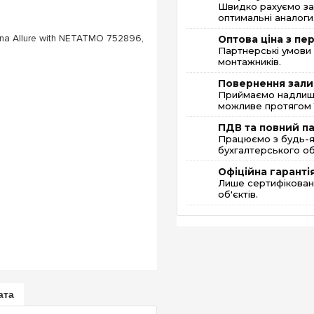
Швидко рахуємо за
оптимальні аналоги 
Оптова ціна з п
Партнерські умови 
монтажників.
Повернення зали
Приймаємо надлишк
можливе протягом 1
ПДВ та повний п
Працюємо з будь-я
бухгалтерського об
Офіційна гаранті
Лише сертифікована
об'єктів.
ата