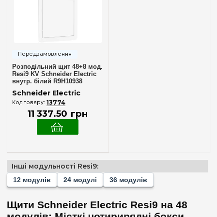
36
(+1)
48
96
(+4)
120
(+4)
144
(+4)
Розподільний щит 48+8 мод.
Resi9 KV Schneider Electric
168
(+4)
внутр. білий R9H10938
192
(+4)
Schneider Electric
13774
11 337
.
50
грн
Комплектація клемами PE+N
У комплекті
(1)
Матеріал корпусу
Інші модульності Resi9:
Пластик
(1)
12 модулів
24 модулі
36 модулів
Дверцята
Щити Schneider Electric Resi9 на 48
модулів: Місткі чотирирядні бокси