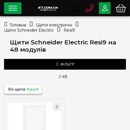
0 800
33-63-07
Головна
Щити електричні
Безкоштовно
Щити Schneider Electric
Resi9
info@e7.com.ua
044
334-79-78
Щити Schneider Electric Resi9 на
48 модулів
Viber
Telegram
ФІЛЬТР
48
Тип монтажу
Усі щити
Resi9
Внутрішній (у нішу)
(1)
Кількість модулів
12
(+3)
24
(+1)