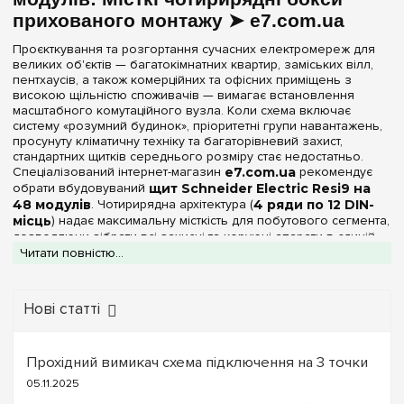
Непрозора
(1)
прихованого монтажу ➤ e7.com.ua
Серія
Проєкткування та розгортання сучасних електромереж для
великих об'єктів — багатокімнатних квартир, заміських вілл,
Resi9
(1)
пентхаусів, а також комерційних та офісних приміщень з
високою щільністю споживачів — вимагає встановлення
масштабного комутаційного вузла. Коли схема включає
Колір корпусу
систему «розумний будинок», пріоритетні групи навантажень,
просунуту кліматичну техніку та багаторівневий захист,
Білий
(1)
стандартних щитків середнього розміру стає недостатньо.
Спеціалізований інтернет-магазин
e7.com.ua
рекомендує
обрати вбудовуваний
щит Schneider Electric Resi9 на
Ступінь захисту IP
48 модулів
. Чотирирядна архітектура (
4 ряди по 12 DIN-
місць
) надає максимальну місткість для побутового сегмента,
IP30
(1)
дозволяючи зібрати всі захисні та керуючі апарати в єдиній
точці, при цьому повністю втопивши корпус у стіну задля
Читати повністю...
збереження естетики інтер'єру.
Двері
Модель, представлена в цій категорії, спроєкткована під
внутрішній монтаж (в нішу)
. Декоративна рамка та фасад
Нові статті
Непрозора
(1)
виконані з сталі, а сам корпус із ударостійкого та
самозагасаючого
пластику
чистого
білого кольору
(відтінок RAL 9003), який не жовтіє з часом під впливом
Ширина, мм
Прохідний вимикач схема підключення на 3 точки
сонячних променів. Корпус має клас захисту від зовнішніх
факторів
IP30
, що передбачає його експлуатацію всередині
05.11.2025
344 мм
(1)
сухих опалювальних приміщень (передпокої, гардеробні,