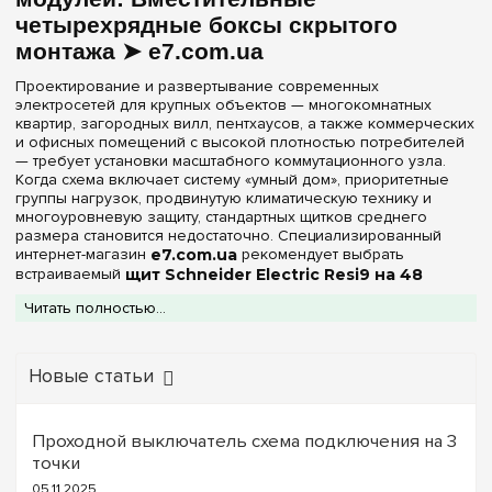
Непрозрачная
(1)
четырехрядные боксы скрытого
монтажа ➤ e7.com.ua
Серия
Проектирование и развертывание современных
Resi9
(1)
электросетей для крупных объектов — многокомнатных
квартир, загородных вилл, пентхаусов, а также коммерческих
и офисных помещений с высокой плотностью потребителей
Цвет корпуса
— требует установки масштабного коммутационного узла.
Когда схема включает систему «умный дом», приоритетные
Белый
(1)
группы нагрузок, продвинутую климатическую технику и
многоуровневую защиту, стандартных щитков среднего
размера становится недостаточно. Специализированный
Степень защиты IP
интернет-магазин
e7.com.ua
рекомендует выбрать
встраиваемый
щит Schneider Electric Resi9 на 48
IP30
(1)
модулей
. Четырехрядная архитектура (
4 ряда по 12 DIN-
Читать полностью...
мест
) предоставляет максимальную емкость для бытового
сегмента, позволяя собрать все защитные и управляющие
Дверь
аппараты в единой точке, при этом полностью утопив корпус
в стену ради сохранения эстетики интерьера.
Новые статьи
Непрозрачная
(1)
Модель, представленная в данной категории,
спроектирована под
внутренний монтаж (в нишу)
.
Ширина, мм
Декоративная рамка и фасад выполнены из стали, а сам
Проходной выключатель схема подключения на 3
корпус из ударопрочного и самозатухающего
пластика
точки
344 мм
чистого
белого цвета
(оттенок RAL 9003), который не
(1)
05.11.2025