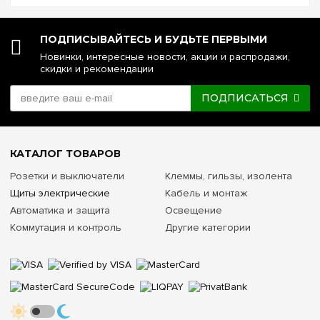
Материал изготовления и цвет
ПОДПИСЫВАЙТЕСЬ И БУДЬТЕ ПЕРВЫМИ
Сталь, высококачественный изолирующий пластик, цвет —
Новинки, интересные новости, акции и распродажи,
белый (RAL 9003)
скидки и рекомендации
Тип и исполнение дверцы
ПОДПИСАТЬСЯ
Непрозрачная (глухая стальная створка в цвет корпуса)
Комплектация шинными распределителями
КАТАЛОГ ТОВАРОВ
Фирменные распределительные клеммы PE и N
Розетки и выключатели
Клеммы, гильзы, изолента
входят в комплект
Щиты электрические
Кабель и монтаж
Автоматика и защита
Освещение
Степень защиты от пыли и влаги
Коммутация и контроль
Другие категории
IP30
(эксплуатация исключительно внутри сухих
помещений)
Функционал фасадной части
Перевешиваемые петли (открывание влево/вправо)