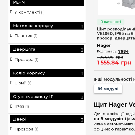
PE+N
У комплекті
(1)
Швидкий п
Матеріал корпусу
Щит розподільчий
VE106D, IP65 на 6
Пластик
(1)
прозорі дверцята
Hager
Дверцята
7684
1 944
.
80
грн
Прозора
(1)
1 555
.
84
грн
Колір корпусу
Інші модульності 
Сірий
(1)
54 модулі
Ступінь захисту IP
Щит Hager Ve
IP65
(1)
Для організації над
на 8 модулів
. Ця 
Двері
кілька автоматичних 
офіційною гарантією
Прозора
(1)