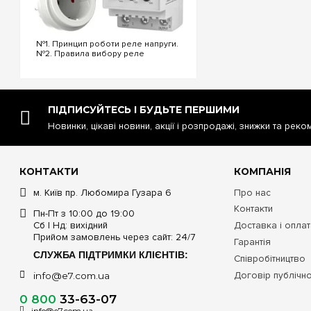
№1. Принцип роботи реле напруги.
№2. Правила вибору реле
напруги. №3. Функціональність та
налаштування реле напруги. №4.
Керування реле напруги через Wi-
Fi. №5. Реле напруги чи
стабілізатор: що ...
ПІДПИСУЙТЕСЬ І БУДЬТЕ ПЕРШИМИ
Новинки, цікаві новини, акції і розпродажі, знижки та реко
КОНТАКТИ
КОМПАНІЯ
м. Київ пр. Любомира Гузара 6
Про нас
Контакти
Пн-Пт з 10:00 до 19:00
Сб | Нд: вихідний
Доставка і опла
Прийом замовлень через сайт: 24/7
Гарантія
СЛУЖБА ПІДТРИМКИ КЛІЄНТІВ:
Співробітництво
Договір публічн
info@e7.com.ua
0 800
33-63-07
info@e7.com.ua