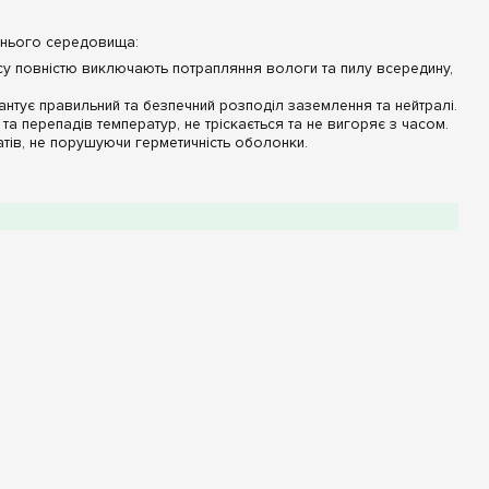
ішнього середовища:
су повністю виключають потрапляння вологи та пилу всередину,
антує правильний та безпечний розподіл заземлення та нейтралі.
та перепадів температур, не тріскається та не вигоряє з часом.
тів, не порушуючи герметичність оболонки.
Значення / Опис
6 модулів (1 ряд)
IP65 (пило- та вологозахищений)
Пластик (полікарбонат)
Сірий (RAL 7035)
ннях використовуйте якісні кабельні сальники. Це запобіжить
ний рівень захисту.