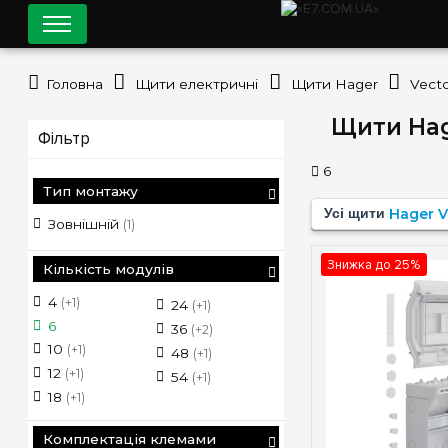
Головна
Щити електричні
Щити Hager
Vect
Щити Hag
Фільтр
6
Тип монтажу
Усі щити
Hager V
Зовнішній
(1)
Знижка до 25%
Кількість модулів
4
(+1)
24
(+1)
6
36
(+2)
10
(+1)
48
(+1)
12
(+1)
54
(+1)
18
(+1)
Комплектація клемами