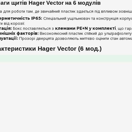
аги щитів Hager Vector на 6 модулів
на для роботи там, де звичайний пластик здається під впливом зовн
рметичність IP65:
Спеціальний ущільнювач та конструкція корпу
 від корозії.
ація:
Бокс поставляється з
клемами PE+N у комплекті
, що гар
внішніх факторів:
Високоякісний пластик стійкий до ультрафіолету 
уатації:
Прозорі дверцята дозволяють миттєво оцінити стан автома
актеристики Hager Vector (6 мод.)
Характеристика
Місткість
тупінь захисту
Матеріал
Колір
m.ua:
При монтажі щита Vector на 6 модулів у неопалюваних приміще
у всередині корпусу через різницю температур та забезпечить заявле