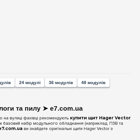
дулів
24 модулі
36 модулів
48 модулів
ологи та пилу ➤ e7.com.ua
бо на вулиці фахівці рекомендують
купити щит Hager Vector
и базовий набір модульного обладнання (наприклад, ПЗВ та
e7.com.ua
ви знайдете оригінальні щити Hager Vector з