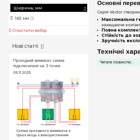
Основні перев
Ширина, мм
Серія Vector створе
165 мм
(1)
Максимальна ге
захищаючи контакти
Повна комплект
Очистити вибір
Стійкість до зо
Зручність експл
Нові статті
Технічні хар
Прохідний вимикач схема
Читати повністю...
підключення на 3 точки
05.11.2025
С
Порада від e7.co
Схема прохідного вимикача з
утворенню конденсат
трьох місць з використанням
прохідних та перехресного