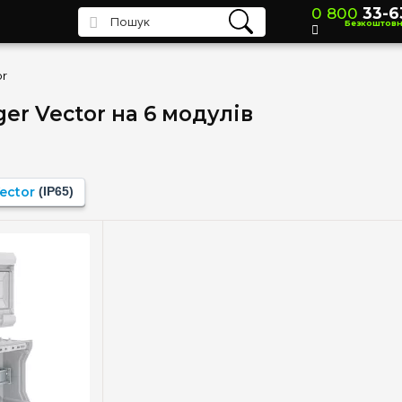
0 800
33-6
Безкоштов
or
er Vector на 6 модулів
ector
(IP65)