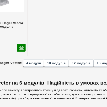
ерегляд
 Hager Vector
 модулів,
Hager Vector:
4 модулі
10 модулів
12 модулів
18 мо
ctor на 6 модулів: Надійність в умовах в
ійного захисту електроавтоматики у підвалах, гаражах, автомийках а
модель є "золотою серединою" за габаритами, дозволяючи розмістит
вимикачів) при збереженні повної герметичності. В інтернет-магазині
.