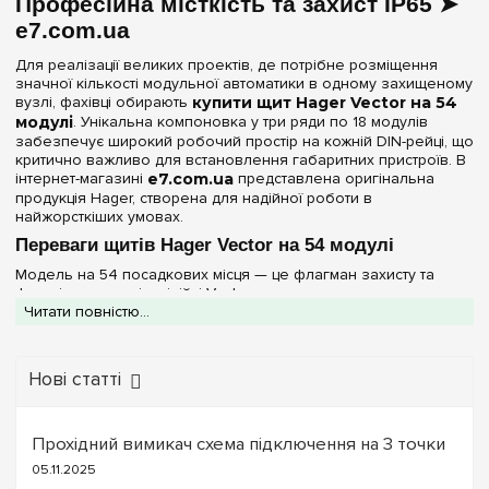
Професійна місткість та захист IP65 ➤
Колір корпусу
e7.com.ua
Сірий
Для реалізації великих проектів, де потрібне розміщення
(1)
значної кількості модульної автоматики в одному захищеному
вузлі, фахівці обирають
купити щит Hager Vector на 54
Ступінь захисту IP
модулі
. Унікальна компоновка у три ряди по 18 модулів
забезпечує широкий робочий простір на кожній DIN-рейці, що
IP65
критично важливо для встановлення габаритних пристроїв. В
(1)
інтернет-магазині
e7.com.ua
представлена оригінальна
продукція Hager, створена для надійної роботи в
Двері
найжорсткіших умовах.
Переваги щитів Hager Vector на 54 модулі
Прозора
(1)
Модель на 54 посадкових місця — це флагман захисту та
функціональності у лінійці Vector:
Ширина, мм
Читати повністю...
Герметичність промислового рівня IP65:
Надійні
ущільнювачі та литий корпус гарантують повну ізоляцію від
418 мм
(1)
вологи та пилу. Це ідеальний вибір для виробничих цехів,
автомийок, підземних паркінгів та вуличних систем
Нові статті
управління.
Очистити вибір
Розширена комплектація:
Наявність
клем PE+N у
комплекті
дозволяє швидко та безпечно виконати
Прохідний вимикач схема підключення на 3 точки
розводку заземлення та нейтралі для всіх трьох рядів
05.11.2025
обладнання.