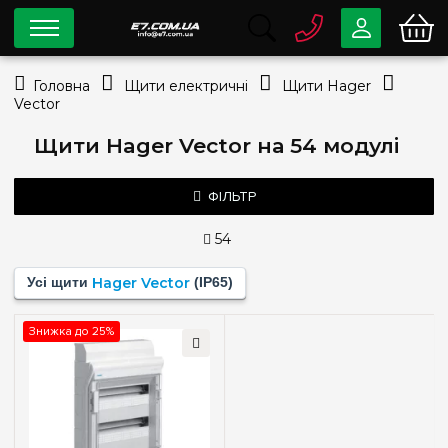
0 800
33-63-07
Головна
Щити електричні
Щити Hager
Безкоштовно
Vector
info@e7.com.ua
044
334-79-78
Щити Hager Vector на 54 модулі
Viber
Telegram
ФІЛЬТР
54
Тип монтажу
Усі щити
Hager Vector
(IP65)
Зовнішній
(1)
Знижка до 25%
Кількість модулів
4
(+1)
6
(+1)
10
(+1)