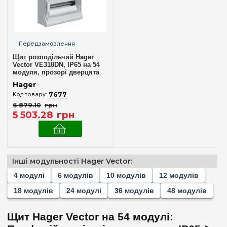
12
(+1)
18
(+1)
24
(+1)
36
(+2)
Щит розподільчий Hager
Vector VE318DN, IP65 на 54
48
(+1)
модуля, прозорі дверцята
54
Hager
7677
6 879
.
10
грн
Комплектація клемами PE+N
5 503
.
28
грн
У комплекті
(1)
Матеріал корпусу
Інші модульності Hager Vector:
Пластик
(1)
4 модулі
6 модулів
10 модулів
12 модулів
18 модулів
24 модулі
36 модулів
48 модулів
Дверцята
Прозора
(1)
Щит Hager Vector на 54 модулі: