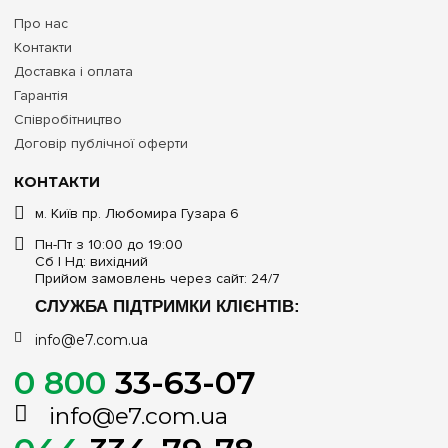
резерв запобіжить взаємному перегріву пристроїв, спростить
Про нас
укладання дротів всередині боксу та дозволить у
майбутньому безболісно додати елементи розумного
Контакти
будинку або додаткові вимикачі.
Доставка і оплата
Гарантія
Інвестуйте в безкомпромісну європейську якість та тотальну
безпеку вашого будинку! Замовляйте оригінальні пластикові
Співробітництво
щити ETI серії ECM на 54 модулі
на e7.com.ua. Ми
Договір публічної оферти
постачаємо сертифіковану продукцію з офіційною гарантією,
допомагаємо професійно підібрати сумісну захисну
КОНТАКТИ
автоматику та оперативно відправляємо замовлення у Київ,
Харків, Дніпро, Одесу, Львів та всі інші населені пункти
м. Київ пр. Любомира Гузара 6
України.
Пн-Пт з 10:00 до 19:00
Сб | Нд: вихідний
Прийом замовлень через сайт: 24/7
СЛУЖБА ПІДТРИМКИ КЛІЄНТІВ:
info@e7.com.ua
0 800
33-63-07
info@e7.com.ua