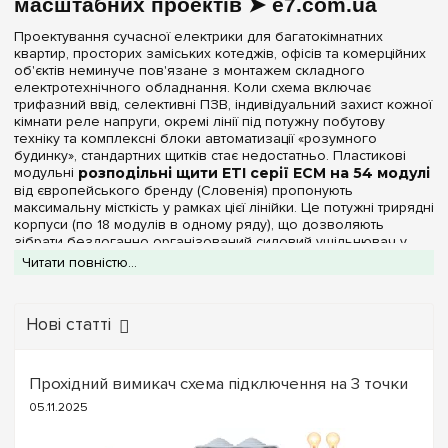
масштабних проектів ➤ e7.com.ua
Прозора
(1)
Проектування сучасної електрики для багатокімнатних
квартир, просторих заміських котеджів, офісів та комерційних
Серія
об'єктів неминуче пов'язане з монтажем складного
електротехнічного обладнання. Коли схема включає
ECM
трифазний ввід, селективні ПЗВ, індивідуальний захист кожної
кімнати реле напруги, окремі лінії під потужну побутову
ECT
(+2)
техніку та комплексні блоки автоматизації «розумного
будинку», стандартних щитків стає недостатньо. Пластикові
ERP
(+1)
модульні
розподільні щити ETI серії ECM на 54 модулі
WRP
(+1)
від європейського бренду (Словенія) пропонують
максимальну місткість у рамках цієї лінійки. Це потужні трирядні
корпуси (по 18 модулів в одному ряду), що дозволяють
Колір корпусу
зібрати бездоганно організований силовий ущільнювач у
єдиному боксі.
Читати повністю...
Білий
(2)
Інтернет-магазин
e7.com.ua
пропонує оригінальні
п'ятдесятичотирьохмодульні бокси ETI ECM. Вироби
виробляються з високоякісного, ударостійкого ABS-пластику.
Нові статті
Ступінь захисту IP
Матеріал має чудові діелектричні властивості, зберігає
ідеальний білий колір та глянцевий блиск, не жовтіючи від
IP40
(2)
часу, а також повністю відповідає суворим європейським
Прохідний вимикач схема підключення на 3 точки
нормам пожежної безпеки, оскільки не підтримує горіння.
05.11.2025
Конструктивні переваги трирядних щитків ETI
Ширина, мм
ECM на 54 модулі