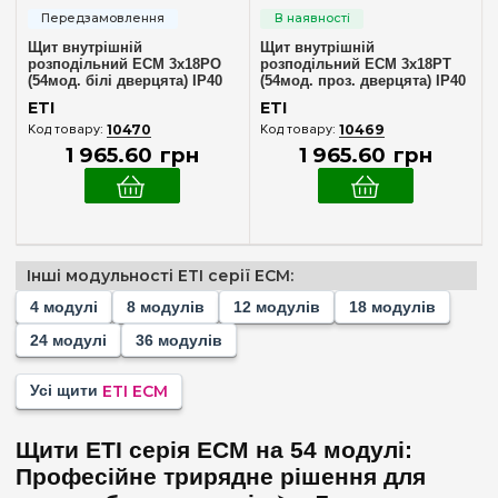
8
(+2)
Щит внутрішній
Щит внутрішній
12
(+2)
розподільний ECM 3x18PO
розподільний ECM 3x18PT
(54мод. білі дверцята) IP40
(54мод. проз. дверцята) IP40
18
(+2)
ETI 1101048
ETI 1101047
ETI
ETI
24
(+2)
10470
10469
1 965
.
60
грн
1 965
.
60
грн
36
(+4)
54
Комплектація клемами PE+N
Інші модульності ETI серії ECM:
У комплекті
(2)
4 модулі
8 модулів
12 модулів
18 модулів
24 модулі
36 модулів
Матеріал корпусу
Пластик
(2)
Усі щити
ETI ECM
Дверцята
Щити ETI серія ECM на 54 модулі:
Професійне трирядне рішення для
Біла
(1)