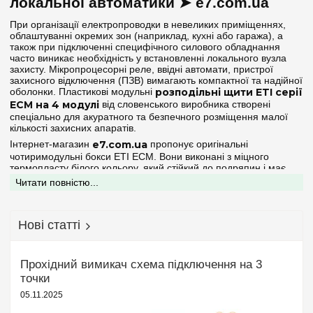
локальної автоматики ➤ e7.com.ua
Прозора
(1)
При організації електропроводки в невеликих приміщеннях,
облаштуванні окремих зон (наприклад, кухні або гаража), а
Серія
також при підключенні специфічного силового обладнання
часто виникає необхідність у встановленні локального вузла
ECH
захисту. Мікропроцесорні реле, ввідні автомати, пристрої
(+2)
захисного відключення (ПЗВ) вимагають компактної та надійної
ECM
оболонки. Пластикові модульні
розподільні щити ETI серії
ECM на 4 модулі
від словенського виробника створені
ECT
(+3)
спеціально для акуратного та безпечного розміщення малої
кількості захисних апаратів.
EDS
(+8)
Інтернет-магазин
e7.com.ua
пропонує оригінальні
чотиримодульні бокси ETI ECM. Вони виконані з міцного
Колір корпусу
термопласту білого кольору, який стійкий до подряпин і має
відмінні діелектричні властивості, не підтримуючи горіння.
Читати повністю...
Білий
(2)
Конструктивні особливості внутрішніх щитків ETI
ECM на 4 модулі
Нові статті
Ступінь захисту IP
Дана мініатюрна лінійка розподільних корпусів має
повноцінний функціонал старших моделей серії та
відрізняється високою ергономікою:
IP40
(2)
Прохідний вимикач схема підключення на 3
Прихований внутрішній монтаж:
Щити призначені для
точки
встановлення в стінову нішу. Таке рішення повністю приховує
Ширина, мм
технічну основу боксу, залишаючи на поверхні лише
05.11.2025
акуратну рамку з дверцятами, що дозволяє зберегти