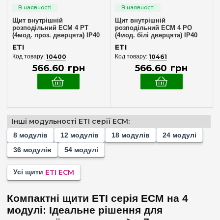
8
(+2)
Щит внутрішній
Щит внутрішній
12
(+2)
розподільний ECM 4 PT
розподільний ECM 4 PO
(4мод. проз. дверцята) IP40
(4мод. білі дверцята) IP40
18
(+2)
ETI 1100142
ETI 1100143
ETI
ETI
24
(+2)
10400
10461
566
.
60
грн
566
.
60
грн
36
(+4)
54
(+2)
Комплектація клемами PE+N
Інші модульності ETI серії ECM:
У комплекті
(2)
8 модулів
12 модулів
18 модулів
24 модулі
36 модулів
54 модулі
Матеріал корпусу
Пластик
(2)
Усі щити
ETI ECM
Дверцята
Компактні щити ETI серія ECM на 4
модулі: Ідеальне рішення для
Біла
(1)