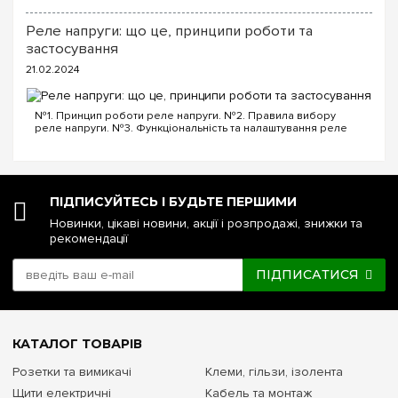
інтернет кабелю Порядок проводів схеми «T568B»: «T568B»
миттєво перевести живлення навантаження з одного
1...
Реле напруги: що це, принципи роботи та
основного джерела на інше альтернативне.
застосування
Критерії вибору комутаційного обладнання
21.02.2024
Перекидний (I-0-II)
№1. Принцип роботи реле напруги. №2. Правила вибору
реле напруги. №3. Функціональність та налаштування реле
Безпечне ручне підключення генератора, інвертора або
напруги. №4. Керування реле напруги через Wi-Fi. №5. Реле
EcoFlow до будинку.
напруги чи стабілізатор: що ...
Вимикач навантаження (I-0)
ПІДПИСУЙТЕСЬ І БУДЬТЕ ПЕРШИМИ
Головний рубильник на введенні в щит для швидкого
Новинки, цікаві новини, акції і розпродажі, знижки та
аварійного відключення всього об'єкта.
рекомендації
Кулачковий
ПІДПИСАТИСЯ
Управління промисловим обладнанням, вентиляцією,
перемикання фаз.
КАТАЛОГ ТОВАРІВ
Порада від e7.com.ua:
При виборі рубильника для
Розетки та вимикачі
Клеми, гільзи, ізолента
підключення генератора завжди звертайте увагу на
номінальний струм (Ампери) та кількість полюсів. Для
Щити електричні
Кабель та монтаж