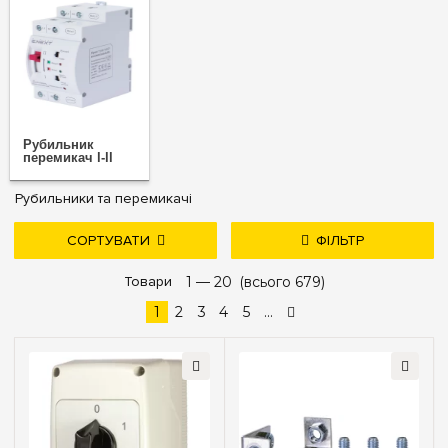
Рубильник
перемикач l-ll
Рубильники та перемикачі
СОРТУВАТИ
ФІЛЬТР
дешевше
дорожче
Товари
1 —
нові надходження
20
(всього 679)
Ціна
популярність
1
2
3
4
5
...
—
грн
Виробник
E.NEXT
(152)