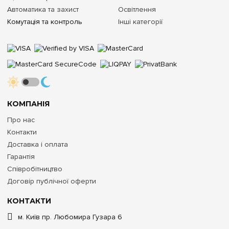
однофазної мережі приватного будинку найчастіше
Автоматика та захист
Освітлення
використовуються двополюсні перемикачі (1P+N), які
Комутація та контроль
Інші категорії
одночасно розривають і фазу, і нуль зовнішньої мережі, що є
обов'язковою вимогою правил безпеки.
Шукаєте оригінальний та надійний перемикач введення
резерву? Замовляйте
рубильники та перемикачі
на
e7.com.ua. Ми пропонуємо сертифіковане обладнання Hager,
Schneider Electric, Legrand з офіційною гарантією та швидкою
відправкою в будь-який регіон України!
КОМПАНІЯ
Про нас
Контакти
Доставка і оплата
Гарантія
Співробітництво
Договір публічної оферти
КОНТАКТИ
м. Київ пр. Любомира Гузара 6