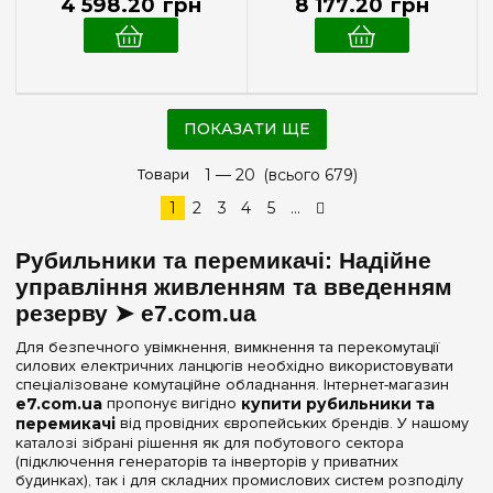
4 598
.
20
грн
8 177
.
20
грн
ПОКАЗАТИ ЩЕ
Товари
1 —
20
(всього 679)
1
2
3
4
5
...
Рубильники та перемикачі: Надійне
управління живленням та введенням
резерву ➤ e7.com.ua
Для безпечного увімкнення, вимкнення та перекомутації
силових електричних ланцюгів необхідно використовувати
спеціалізоване комутаційне обладнання. Інтернет-магазин
e7.com.ua
пропонує вигідно
купити рубильники та
перемикачі
від провідних європейських брендів. У нашому
каталозі зібрані рішення як для побутового сектора
(підключення генераторів та інверторів у приватних
будинках), так і для складних промислових систем розподілу