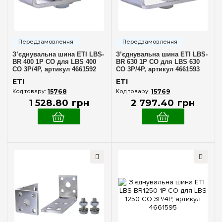
O-Y-Δ
(14)
Кількість полюсів
1
(97)
2
(63)
З’єднувальна шина ETI LBS-
З’єднувальна шина ETI LBS-
BR 400 1P CO для LBS 400
BR 630 1P CO для LBS 630
3
(239)
CO 3P/4P, артикул 4661592
CO 3P/4P, артикул 4661593
ETI
ETI
4
(138)
15768
15769
6
(4)
1 528
.
80
грн
2 797
.
40
грн
Серія
e.industrial
(29)
Мережа
1 фаза
(77)
1 фаза + N
(65)
3 фази
(228)