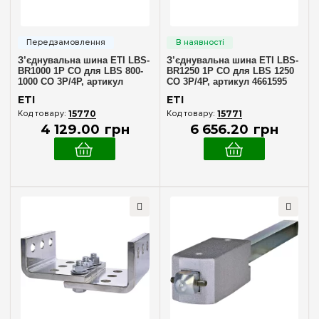
3 фази + N
(140)
3 фазы + PE
(11)
З’єднувальна шина ETI LBS-
З’єднувальна шина ETI LBS-
Підключення
BR1000 1P CO для LBS 800-
BR1250 1P CO для LBS 1250
1000 CO 3P/4P, артикул
CO 3P/4P, артикул 4661595
Клемне
4661594
(33)
ETI
ETI
15770
15771
4 129
.
00
грн
6 656
.
20
грн
U котушки керування (AC)
230V (AC)
(5)