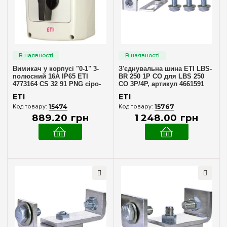
ETI
(474)
F&F
(7)
Hager
(45)
Schneider Electric
(1)
Вимикач у корпусі "0-1" 3-
З'єднувальна шина ETI LBS-
полюсний 16А IP65 ETI
BR 250 1P CO для LBS 250
Тип - схема роботи
4773164 CS 32 91 PNG сіро-
CO 3P/4P, артикул 4661591
чорний
ETI
ETI
0-1-2-3
(5)
15474
15767
889
.
20
грн
1 248
.
00
грн
0-1-Start
(5)
0-l-ll
(46)
0-L1/L2-L2/L3-L3/L1
(2)
l-0
(287)
l-0-ll
(180)
L-0-P
(3)
l-ll
(2)
L3/L-L2/L3-L1/L2-0-L1/N-L2/N-L3/N
(2)