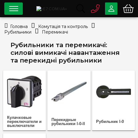
0 800
33-63-07
Головна
Комутація та контроль
Безкоштовно
Рубильники
Перемикачі
info@e7.com.ua
044
334-79-78
Рубильники та перемикачі:
силові вимикачі навантаження
Viber
Telegram
та перекидні рубильники
Кулачковые
Перекидные
переключатели и
Рубильник l-0
рубильники l-0-ll
выключатели