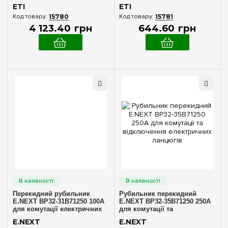
ETI 4661496
ETI
ETI
15780
15781
4 123
.
40
грн
644
.
60
грн
Перекидний рубильник
Рубильник перекидний
E.NEXT BP32-31B71250 100А
E.NEXT BP32-35B71250 250А
для комутації електричних
для комутації та
ланцюгів
відключення електричних
E.NEXT
E.NEXT
ланцюгів