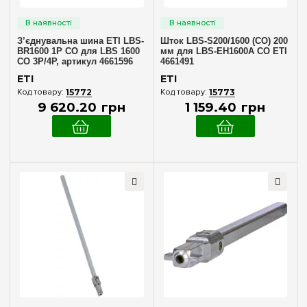
З’єднувальна шина ETI LBS-
Шток LBS-S200/1600 (CO) 200
BR1600 1P CO для LBS 1600
мм для LBS-EH1600A CO ETI
CO 3P/4P, артикул 4661596
4661491
ETI
ETI
15772
15773
9 620
.
20
грн
1 159
.
40
грн