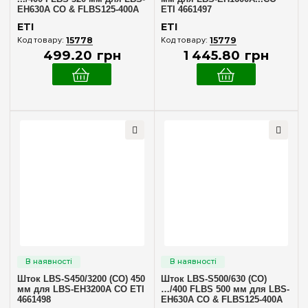
EH630A CO & FLBS125-400A
ETI 4661497
ETI 4661493
ETI
ETI
15778
15779
499
.
20
грн
1 445
.
80
грн
Шток LBS-S450/3200 (CO) 450
Шток LBS-S500/630 (CO)
мм для LBS-EH3200A CO ETI
…/400 FLBS 500 мм для LBS-
4661498
EH630A CO & FLBS125-400A