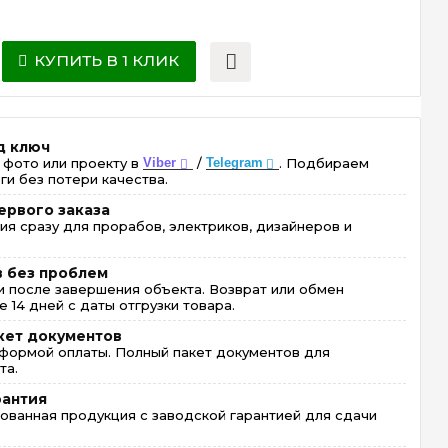
КУПИТЬ В 1 КЛИК
д ключ
 фото или проекту в
Viber
/
Telegram
. Подбираем
ги без потери качества.
ервого заказа
ия сразу для прорабов, электриков, дизайнеров и
в без проблем
 после завершения объекта. Возврат или обмен
 14 дней с даты отгрузки товара.
кет документов
формой оплаты. Полный пакет документов для
та.
рантия
ованная продукция с заводской гарантией для сдачи