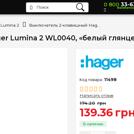
0 800
33-6
Бесплатно
Lumina 2
Выключатель 2-клавишный Hager Lumina 2 WL0040, «белый глянцевый»
r Lumina 2 WL0040, «белый глянц
11498
Написать отзыв
174
.
20
грн
139
.
36
гр