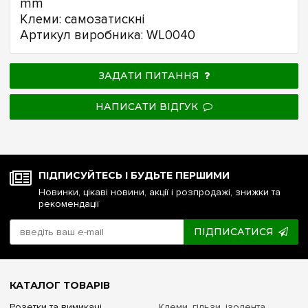
mm
Клеми: самозатискні
Артикул виробника: WL0040
ЗАДАТИ ПИТАННЯ
НАПИСАТИ ВІДГУК
ПІДПИСУЙТЕСЬ І БУДЬТЕ ПЕРШИМИ
Новинки, цікаві новини, акції і розпродажі, знижки та
рекомендації
ПІДПИСАТИСЯ
КАТАЛОГ ТОВАРІВ
Розетки та вимикачі
Клеми, гільзи, ізолента