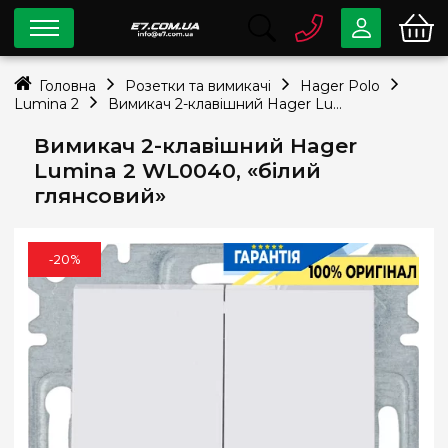
0 800
33-63-07
Головна
Розетки та вимикачі
Hager Polo
Безкоштовно
Lumina 2
Вимикач 2-клавішний Hager Lumina 2 WL0040, «білий глянсовий»
info@e7.com.ua
044
334-79-78
Вимикач 2-клавішний Hager
Lumina 2 WL0040, «білий
Viber
Telegram
глянсовий»
-20%