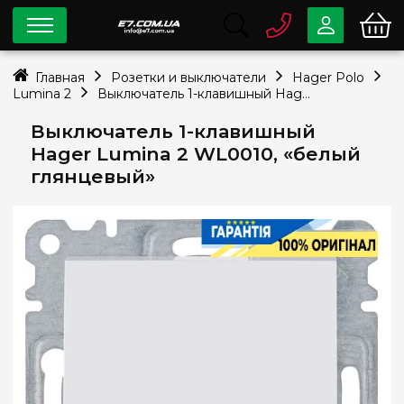
0 800
33-63-07
Главная
Розетки и выключатели
Hager Polo
Бесплатно
Lumina 2
Выключатель 1-клавишный Hager Lumina 2 WL0010, «белый глянцевый»
info@e7.com.ua
044
334-79-78
Выключатель 1-клавишный
Hager Lumina 2 WL0010, «белый
Viber
Telegram
глянцевый»