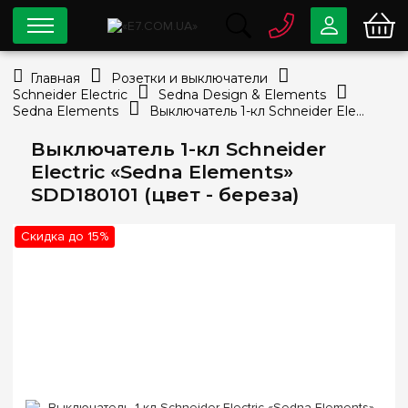
0 800
33-63-07
Главная
Розетки и выключатели
Бесплатно
Schneider Electric
Sedna Design & Elements
info@e7.com.ua
Sedna Elements
Выключатель 1-кл Schneider Electric «Sedna Elements» SDD180101 (цвет - береза)
044
334-79-78
Выключатель 1-кл Schneider
Viber
Telegram
Electric «Sedna Elements»
SDD180101 (цвет - береза)
Скидка до 15%