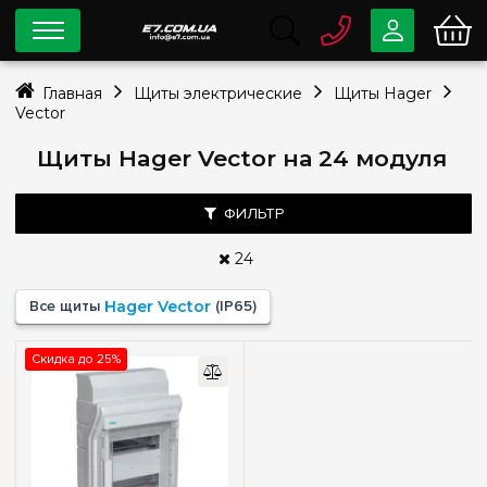
0 800
33-63-07
Главная
Щиты электрические
Щиты Hager
Бесплатно
Vector
info@e7.com.ua
044
334-79-78
Щиты Hager Vector на 24 модуля
Viber
Telegram
ФИЛЬТР
24
Тип монтажа
Все щиты
Hager Vector
(IP65)
Наружный
(1)
Скидка до 25%
Количество модулей
4
(+1)
6
(+1)
10
(+1)