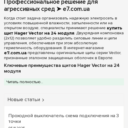
Профессиональное решение для
Цвет корпуса
агрессивных сред ➤ e7.com.ua
Серый
(1)
Когда стоит задача организовать надежную электросеть в
условиях повышенной влажности, запыленности или на
открытом воздухе, специалисты принимают решение
купить
Степень защиты IP
щит Hager Vector на 24 модуля
. Двухрядная компоновка
(2х12) позволяет удобно разделить силовые линии и цепи
IP65
(1)
управления, обеспечивая при этом абсолютную
герметичность оборудования. В интернет-магазине
e7.com.ua
представлены оригинальные щиты серии Vector,
Дверь
признанные эталоном защищенных оболочек в Европе.
Ключевые преимущества щитов Hager Vector на 24
Прозрачная
(1)
модуля
Модель на 24 посадочных места — это сочетание
Ширина, мм
Читать полностью...
вместительности и бескомпромиссной защиты:
Максимальный класс защиты IP65:
Благодаря
310 мм
(1)
бесшовному уплотнителю и продуманной конструкции
Новые статьи
стыков, бокс полностью защищен от струй воды под
Очистить выбор
давлением и мелкодисперсной пыли. Идеально для
автомоек, цехов и уличного монтажа.
Полная комплектация:
Наличие
клемм PE+N в
Проходной выключатель схема подключения на 3
комплекте
(технология QuickConnect или винтовые)
точки
существенно упрощает разводку заземления и нейтрали,