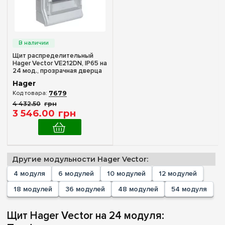
12
(+1)
18
(+1)
24
36
(+2)
Щит распределительный
Hager Vector VE212DN, IP65 на
48
(+1)
24 мод., прозрачная дверца
54
(+1)
Hager
7679
4 432
.
50
грн
Комплектация клеммами PE+N
3 546
.
00
грн
В комплекте
(1)
Материал корпуса
Другие модульности Hager Vector:
Пластик
(1)
4 модуля
6 модулей
10 модулей
12 модулей
18 модулей
36 модулей
48 модулей
54 модуля
Дверца
Прозрачная
(1)
Щит Hager Vector на 24 модуля: