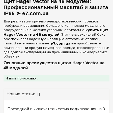
Прозрачная
(1)
Щит Hager Vector на 48 модулей:
Профессиональный масштаб и защита
Цвет корпуса
IP65 ➤ e7.com.ua
Серый
Для реализации крупных электротехнических проектов,
(1)
требующих размещения большого количества модульного
оборудования в жестких условиях, оптимально
купить щит
Степень защиты IP
Hager Vector на 48 модулей
. Этот четырехрядный бокс
обеспечивает надежную изоляцию автоматики от влаги,
IP65
пыли. В интернет-магазине
e7.com.ua
вы приобретаете
(1)
оригинальный продукт немецкого бренда, спроектированный
для долгой эксплуатации на промышленных и коммерческих
Дверь
объектах.
Основные преимущества щитов Hager Vector на
Прозрачная
(1)
48 модулей
Серия Vector на 48 посадочных мест — это выбор для тех, кто
Ширина, мм
Читать полностью...
не готов идти на компромисс между емкостью и
защищенностью:
310 мм
(1)
Высший класс герметичности IP65:
Благодаря
Новые статьи
многоточечной системе фиксации дверцы и качественным
уплотнителям, щит надежно защищает оборудование от
Очистить выбор
прямого попадания воды и мелкой производственной
пыли.
Проходной выключатель схема подключения на 3
Эффективный монтаж:
Клеммы PE+N в комплекте