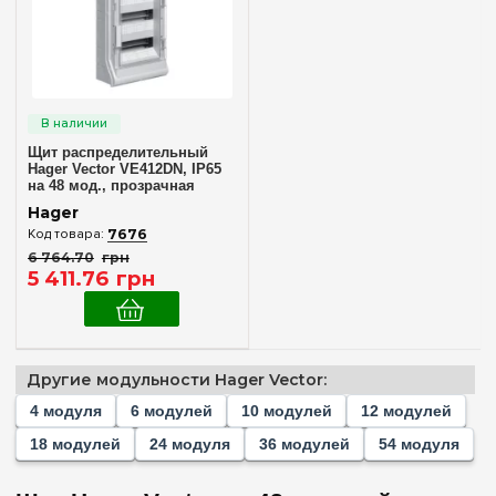
10
(+1)
12
(+1)
18
(+1)
24
(+1)
36
(+2)
Щит распределительный
Hager Vector VE412DN, IP65
48
на 48 мод., прозрачная
дверца
54
(+1)
Hager
7676
6 764
.
70
грн
Комплектация клеммами PE+N
5 411
.
76
грн
В комплекте
(1)
Материал корпуса
Другие модульности Hager Vector:
Пластик
(1)
4 модуля
6 модулей
10 модулей
12 модулей
18 модулей
24 модуля
36 модулей
54 модуля
Дверца