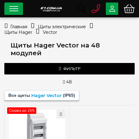
0 800
33-63-07
Главная
Щиты электрические
Бесплатно
Щиты Hager
Vector
info@e7.com.ua
044
334-79-78
Щиты Hager Vector на 48
модулей
Viber
Telegram
ФИЛЬТР
48
Тип монтажа
Все щиты
Hager Vector
(IP65)
Наружный
(1)
Скидка до 25%
Количество модулей
4
(+1)
6
(+1)