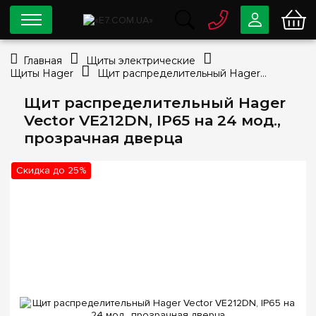
0 800
33-63-07
Главная
Щиты электрические
Бесплатно
Щиты Hager
Щит распределительный Hager Vector VE212DN, IP65 на 24 мод., прозрачная дверца
info@e7.com.ua
044
334-79-78
Щит распределительный Hager
Vector VE212DN, IP65 на 24 мод.,
Viber
Telegram
прозрачная дверца
Скидка до 25%