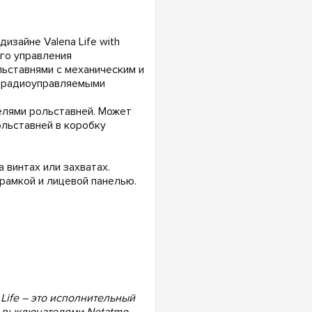
зайне Valena Life with
го управления
льставнями с механическим и
 радиоуправляемыми
лями рольставней. Может
льставней в коробку
винтах или захватах.
рамкой и лицевой панелью.
ife – это исполнительный
 выключателями Netatmo