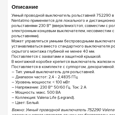
Описание
Умный проводной выключатель рольставней 752290 в ди
Nentatmo применяется для локального и дистанционно
рольставнями 230 В~ (вверх/вниз/стоп, совместим с ро
электронным концевым выключателем, несовместим с
рольставнями).
Может управляться умными беспроводными выключате
устанавливаться вместо стандартного выключателя ро
скрытого монтажа глубиной не менее 40 мм.
Поставляется с захватами и защитной крышкой.
В монтажной коробке крепится выключатель жалюзи на 
Поставляется в комплекте с суппортом, декоративной 
– Тип: умный выключатель для рольставней.
– Диапазон частот: 2,4 - 2,4835 ГГц
– Уровень мощности: < 100 мВт
– Напряжение: 230 В~ 50/60 Гц. Ток: 2 A
– Мощность: макс. 500 ВА
– Коллекция: Valena Life (Legrand).
– Цвет: Белый.
Важно:
Умный проводной выключатель 752290 Valena L
элемент и может управляться умными беспроводными