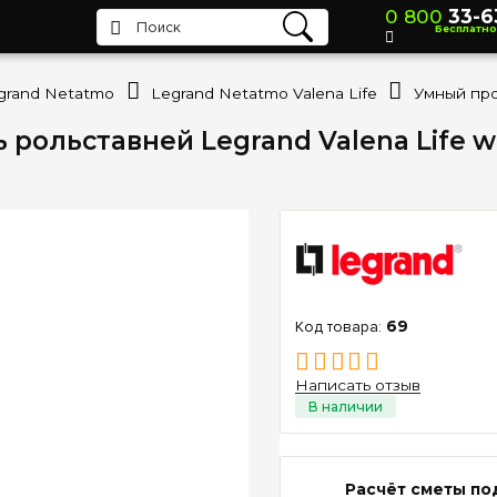
0 800
33-6
Бесплатно
grand Netatmo
Legrand Netatmo Valena Life
ольставней Legrand Valena Life wi
69
Написать отзыв
Расчёт сметы по