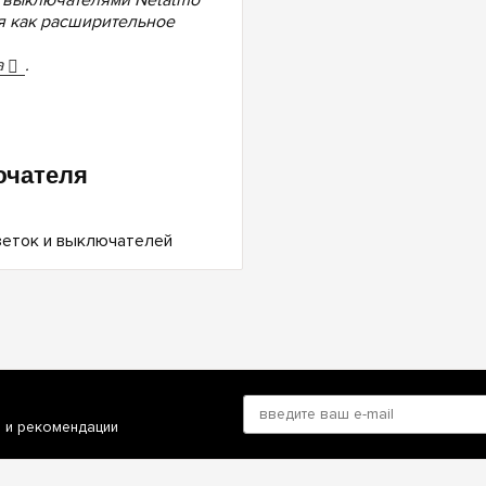
я как расширительное
а
.
ючателя
и и рекомендации