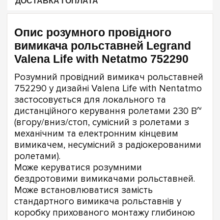
ДОСТАВКА І ОПЛАТА
Опис розумного провідного
вимикача рольставней Legrand
Valena Life with Netatmo 752290
Розумний провідний вимикач рольставней
752290 у дизайні Valena Life with Nentatmo
застосовується для локального та
дистанційного керування ролетами 230 В~
(вгору/вниз/стоп, сумісний з ролетами з
механічним та електронним кінцевим
вимикачем, несумісний з радіокерованими
ролетами).
Може керуватися розумними
бездротовими вимикачами рольставней.
Може встановлюватися замість
стандартного вимикача рольставнів у
коробку прихованого монтажу глибиною