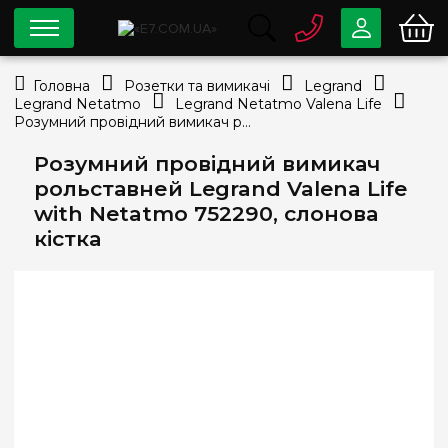
0 800
33-63-07
Головна
Розетки та вимикачі
Legrand
Безкоштовно
Legrand Netatmo
Legrand Netatmo Valena Life
info@e7.com.ua
Розумний провідний вимикач рольставней Legrand Valena Life with Netatmo 752290, слонова кістка
044
334-79-78
Розумний провідний вимикач
Viber
Telegram
рольставней Legrand Valena Life
with Netatmo 752290, слонова
кістка