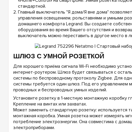
«Home+Control» на смартфоне. Умная розетка подкл
стандартной.
Главный выключатель "Я дома/Я вне дома" позволяе
управления освещением, рольставнями и умными ро
домашнего комфорта Legrand. Вы создаете собстве
оборудования во время Вашего отсутствия и возвра
выключатель можно переставить в другое место в л
ШЛЮЗ С УМНОЙ РОЗЕТКОЙ
Для хорошего приёма сигнала Wi-Fi необходимо устан
интернет-роутером. Шлюз будет связываться с остал
системы по беспроводному протоколу Zigbee. Для одн
системы требуется один шлюз. Под его управлением м
проводных и беспроводных умных изделий.
Установите розетку в 1-местную монтажную коробку гл
Крепление на винтах или захватах.
Может заменить стандартную розетку: используется т
монтажная коробка. Умная розетка может измерять мг
потребление электроэнергии. Она совместима с дома
электроприборами.