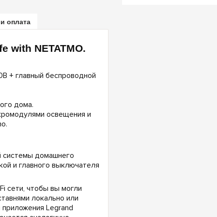
 и оплата
fe with NETATMO.
0В + главный беспроводной
ого дома.
кромодулями освещения и
o.
й системы домашнего
кой и главного выключателя
i сети, чтобы вы могли
ставнями локально или
 приложения Legrand