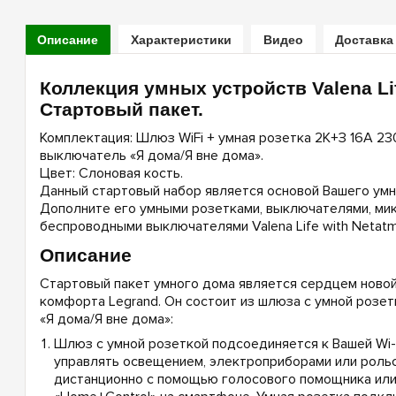
Описание
Характеристики
Видео
Доставка
Коллекция умных устройств Valena Li
Стартовый пакет.
Комплектация: Шлюз WiFi + умная розетка 2К+З 16А 23
выключатель «Я дома/Я вне дома».
Цвет: Слоновая кость.
Данный стартовый набор является основой Вашего умн
Дополните его умными розетками, выключателями, ми
беспроводными выключателями Valena Life with Netatm
Описание
Стартовый пакет умного дома является сердцем ново
комфорта Legrand. Он состоит из шлюза с умной розет
«Я дома/Я вне дома»:
Шлюз с умной розеткой подсоединяется к Вашей Wi-F
управлять освещением, электроприборами или роль
дистанционно с помощью голосового помощника или