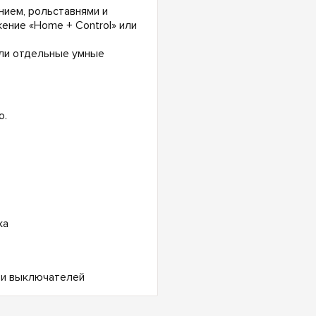
ием, рольставнями и
ние «Home + Control» или
или отдельные умные
o.
жа