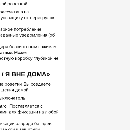
рассчитана на
ную защиту от перегрузок.
арное потребление
 заданные уведомления (об
даря безвинтовым зажимам.
ватами. Может
естную коробку глубиной не
/ Я ВНЕ ДОМА»
е розетки. Вы создаете
ащения домой.
rol. Поставляется с
ами для фиксации на любой
икации разряда батареи.
 рамкой и защитной