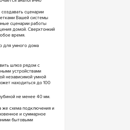
ючается аналогично
т создавать сценарии
зетками Вашей системы
нные сценарии работы
щения домой. Сверхтонкий
юбое время.
овить шлюз рядом с
ьными устройствами
ой независимой умной
ожет находиться до 100
убиной не менее 40 мм.
а же схема подключения и
новенное и суммарное
шними бытовыми