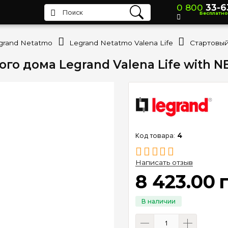
0 800
33-6
Бесплатно
grand Netatmo
Legrand Netatmo Valena Life
го дома Legrand Valena Life with N
4
Написать отзыв
8 423
.
00