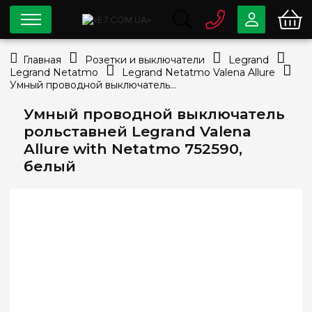
0 800
33-63-07
Главная
Розетки и выключатели
Legrand
Бесплатно
Legrand Netatmo
Legrand Netatmo Valena Allure
info@e7.com.ua
Умный проводной выключатель рольставней Legrand Valena Allure with Netatmo 752590, белый
044
334-79-78
Умный проводной выключатель
Viber
Telegram
рольставней Legrand Valena
Allure with Netatmo 752590,
белый