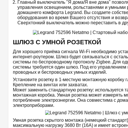
Главный выключатель "Я дома/Я вне дома" позволя
управления освещением, рольставнями и умными 
домашнего комфорта Legrand. Вы создаете собств
оборудования во время Вашего отсутствия и возв
Сверхтонкий выключатель можно переставить в дру
ШЛЮЗ С УМНОЙ РОЗЕТКОЙ
Для хорошего приёма сигнала Wi-Fi необходимо уста
интернет-роутером. Шлюз будет связываться с остал
системы по беспроводному протоколу Zigbee. Для о
системы требуется один шлюз. Под его управлением 
проводных и беспроводных умных изделий.
Установите розетку в 1-местную монтажную коробку г
Крепление на винтах или захватах.
Может заменить стандартную розетку: используется т
монтажная коробка. Умная розетка может измерять 
потребление электроэнергии. Она совместима с до
электроприборами.
Умная розетка скрытого монтажа (немецкий стандарт)
максимальную нагрузку 3680 Вт (16А) и имеет встрое