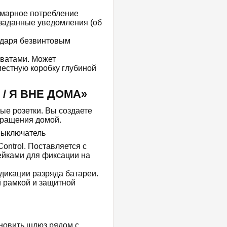
марное потребление
т заданные уведомления (об
одаря безвинтовым
хватами. Может
местную коробку глубиной
/ Я ВНЕ ДОМА»
ые розетки. Вы создаете
вращения домой.
ntrol. Поставляется с
ейками для фиксации на
дикации разряда батареи.
й рамкой и защитной
новить шлюз рядом с