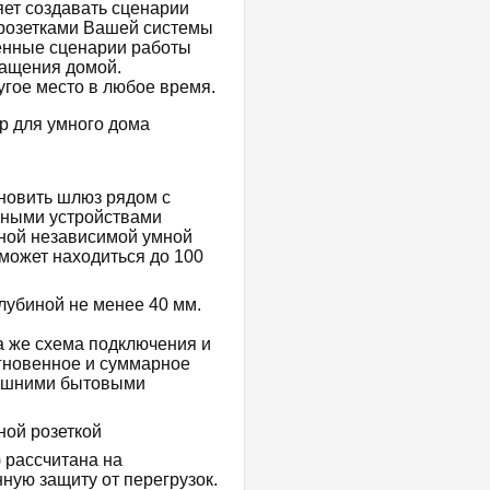
ет создавать сценарии
розетками Вашей системы
енные сценарии работы
ращения домой.
гое место в любое время.
новить шлюз рядом с
ьными устройствами
дной независимой умной
может находиться до 100
лубиной не менее 40 мм.
а же схема подключения и
мгновенное и суммарное
машними бытовыми
 рассчитана на
нную защиту от перегрузок.