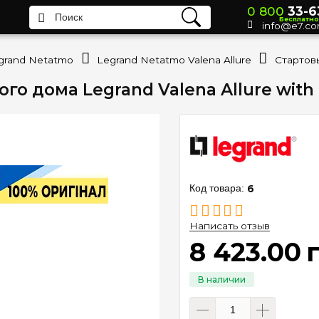
0 800
33-6
Бесплатно
info@e7.co
grand Netatmo
Legrand Netatmo Valena Allure
го дома Legrand Valena Allure wit
6
Написать отзыв
8 423
.
00