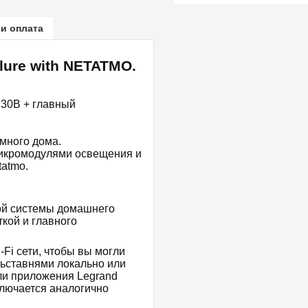
 и оплата
lure with NETATMO.
230В + главный
много дома.
микромодулями освещения и
tatmo.
ой системы домашнего
ткой и главного
Fi сети, чтобы вы могли
ьставнями локально или
ли приложения Legrand
ключается аналогично