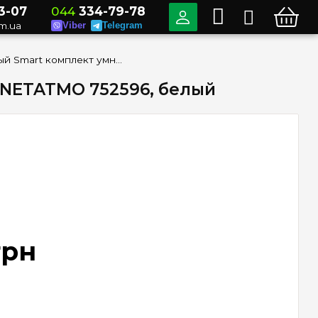
3-07
044
334-79-78
m.ua
Viber
Telegram
Стартовый Smart комплект умного дома Legrand Valena Allure with NETATMO 752596, белый
h NETATMO 752596, белый
грн