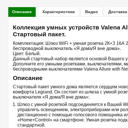
Описание
Характеристики
Видео
Доставка
Коллекция умных устройств Valena Al
Стартовый пакет.
Комплектация: Шлюз WiFi + умная розетка 2К+З 16А 
беспроводной выключатель «Я дома/Я вне дома».
Цвет: Белый.
Данный стартовый набор является основой Вашего у
Дополните его умными розетками, выключателями, 
беспроводными выключателями Valena Allure with Ne
Описание
Стартовый пакет умного дома является сердцем нов
комфорта Legrand. Он состоит из шлюза с умной розе
выключателя «Я дома/Я вне дома»:
Шлюз с умной розеткой подсоединяется к Вашей Wi-
управлять освещением, электроприборами или рол
дистанционно с помощью голосового помощника и
«Home+Control» на смартфоне. Умная розетка под
стандартной.