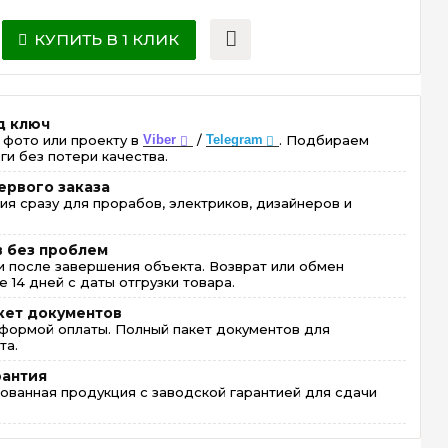
КУПИТЬ В 1 КЛИК
д ключ
 фото или проекту в
Viber
/
Telegram
. Подбираем
ги без потери качества.
ервого заказа
ия сразу для прорабов, электриков, дизайнеров и
в без проблем
 после завершения объекта. Возврат или обмен
 14 дней с даты отгрузки товара.
кет документов
формой оплаты. Полный пакет документов для
та.
рантия
ованная продукция с заводской гарантией для сдачи