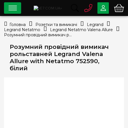
0 800
33-63-07
Головна
Розетки та вимикачі
Legrand
Безкоштовно
Legrand Netatmo
Legrand Netatmo Valena Allure
info@e7.com.ua
Розумний провідний вимикач рольставней Legrand Valena Allure with Netatmo 752590, білий
044
334-79-78
Розумний провідний вимикач
Viber
Telegram
рольставней Legrand Valena
Allure with Netatmo 752590,
білий