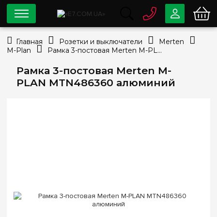
0 800
33-63-07
Главная
Розетки и выключатели
Merten
Бесплатно
M-Plan
Рамка 3-постовая Merten M-PLAN MTN486360 алюминий
info@e7.com.ua
044
334-79-78
Рамка 3-постовая Merten M-
PLAN MTN486360 алюминий
Viber
Telegram