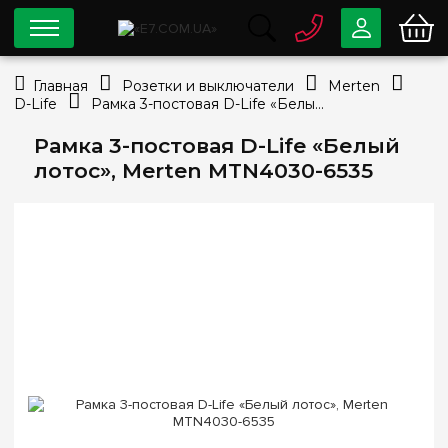
0 800
33-63-07
Главная
Розетки и выключатели
Merten
Бесплатно
D-Life
Рамка 3-постовая D-Life «Белый лотос», Merten MTN4030-6535
info@e7.com.ua
044
334-79-78
Рамка 3-постовая D-Life «Белый
лотос», Merten MTN4030-6535
Viber
Telegram