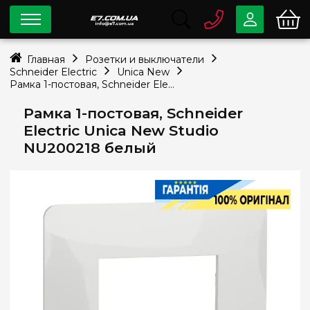
0 800
33-63-07
Главная
Розетки и выключатели
Бесплатно
Schneider Electric
Unica New
info@e7.com.ua
Рамка 1-постовая, Schneider Electric Unica New Studio NU200218 белый
044
334-79-78
Рамка 1-постовая, Schneider
Viber
Telegram
Electric Unica New Studio
NU200218 белый