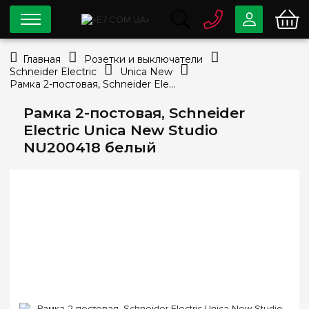
0 800
33-63-07
Главная
Розетки и выключатели
Бесплатно
Schneider Electric
Unica New
info@e7.com.ua
Рамка 2-постовая, Schneider Electric Unica New Studio NU200418 белый
044
334-79-78
Рамка 2-постовая, Schneider
Viber
Telegram
Electric Unica New Studio
NU200418 белый