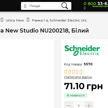
0 800
33-6
Безкоштов
Unica New
Рамка 1-а, Schneider Electric Unica New Studio NU200218, Білий
ica New Studio NU200218, Білий
5570
Написати відгук
71
.
10
грн