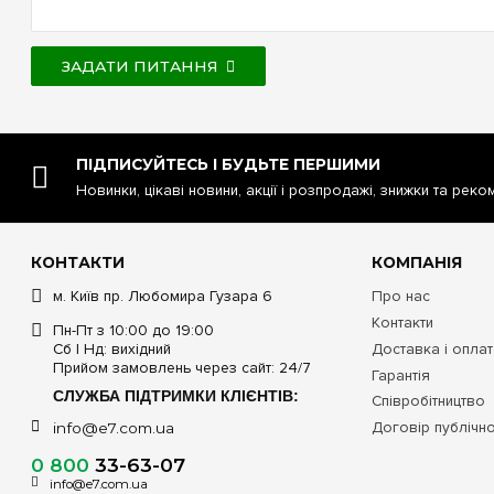
ЗАДАТИ ПИТАННЯ
ПІДПИСУЙТЕСЬ І БУДЬТЕ ПЕРШИМИ
Новинки, цікаві новини, акції і розпродажі, знижки та реко
КОНТАКТИ
КОМПАНІЯ
м. Київ пр. Любомира Гузара 6
Про нас
Контакти
Пн-Пт з 10:00 до 19:00
Сб | Нд: вихідний
Доставка і опла
Прийом замовлень через сайт: 24/7
Гарантія
СЛУЖБА ПІДТРИМКИ КЛІЄНТІВ:
Співробітництво
Договір публічн
info@e7.com.ua
0 800
33-63-07
info@e7.com.ua