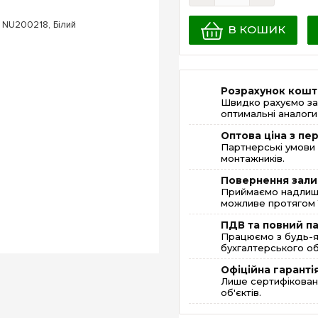
В КОШИК
Розрахунок кошт
Швидко рахуємо за
оптимальні аналоги 
Оптова ціна з п
Партнерські умови 
монтажників.
Повернення зали
Приймаємо надлишк
можливе протягом 1
ПДВ та повний п
Працюємо з будь-я
бухгалтерського об
Офіційна гаранті
Лише сертифікована
об'єктів.