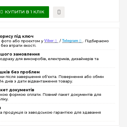
КУПИТИ В 1 КЛІК
орису під ключ
 фото або проєктом у
Viber
/
Telegram
. Підбираємо
без втрати якості.
ершого замовлення
одразу для виконробів, електриків, дизайнерів та
шків без проблем
и після завершення об'єкта. Повернення або обмін
4 днів з дати відвантаження товару.
акет документів
кою формою оплати. Повний пакет документів для
ліку.
я
 продукція із заводською гарантією для здавання