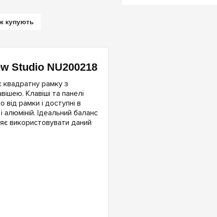
ж купують
New Studio NU200218
ає квадратну рамку з
вішею. Клавіші та панелі
 від рамки і доступні в
і алюміній. Ідеальний баланс
яє використовувати даний