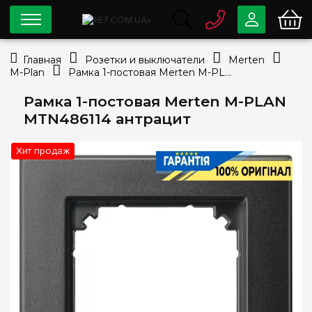
0 800
33-63-07
Главная
Розетки и выключатели
Merten
Бесплатно
M-Plan
Рамка 1-постовая Merten M-PLAN MTN486114 антрацит
info@e7.com.ua
044
334-79-78
Рамка 1-постовая Merten M-PLAN
MTN486114 антрацит
Viber
Telegram
Хит продаж