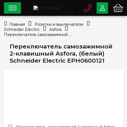
0 800
33-63-07
Главная
Розетки и выключатели
Бесплатно
Schneider Electric
Asfora
info@e7.com.ua
Переключатель самозажимной 2-клавишный Asfora, (белый) Schneider Electric EPH0600121
044
334-79-78
Переключатель самозажимной
Viber
Telegram
2-клавишный Asfora, (белый)
Schneider Electric EPH0600121