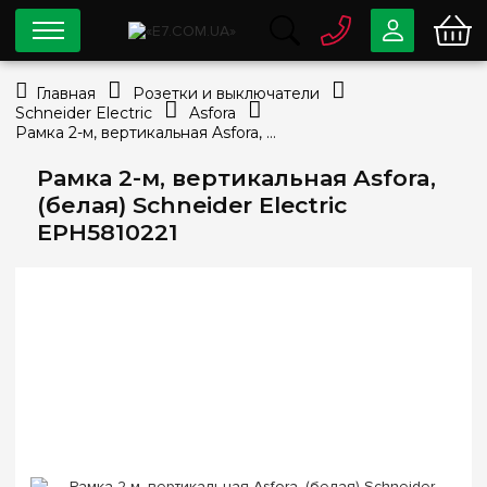
0 800
33-63-07
Главная
Розетки и выключатели
Бесплатно
Schneider Electric
Asfora
info@e7.com.ua
Рамка 2-м, вертикальная Asfora, (белая) Schneider Electric EPH5810221
044
334-79-78
Рамка 2-м, вертикальная Asfora,
Viber
Telegram
(белая) Schneider Electric
EPH5810221