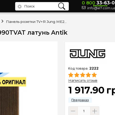
0 800
33-63-0
Бесплатно
info@e7.com.u
Панель розетки TV+R Jung ME2990TVAT латунь Antik
990TVAT латунь Antik
2222
Написать отзыв
1 917
.
90
г