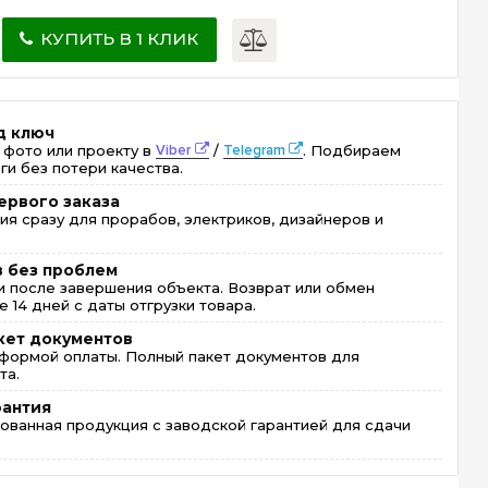
КУПИТЬ В 1 КЛИК
д ключ
 фото или проекту в
Viber
/
Telegram
. Подбираем
ги без потери качества.
ервого заказа
ия сразу для прорабов, электриков, дизайнеров и
в без проблем
 после завершения объекта. Возврат или обмен
 14 дней с даты отгрузки товара.
кет документов
формой оплаты. Полный пакет документов для
та.
рантия
ованная продукция с заводской гарантией для сдачи