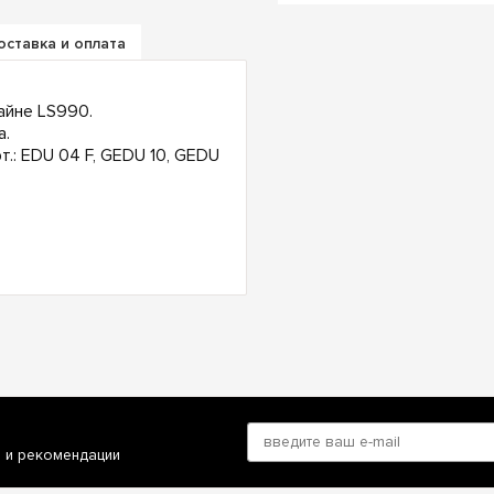
оставка и оплата
айне LS990.
а.
.: EDU 04 F, GEDU 10, GEDU
и и рекомендации