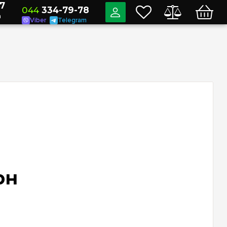
7
044
334-79-78
a
Viber
Telegram
рн