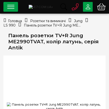
0 800
33-63-07
Головна
Розетки та вимикачі
Jung
Безкоштовно
LS 990
Панель розетки TV+R Jung ME2990TVAT, колір латунь, серія Antik
info@e7.com.ua
044
334-79-78
Панель розетки TV+R Jung
ME2990TVAT, колір латунь, серія
Viber
Telegram
Antik