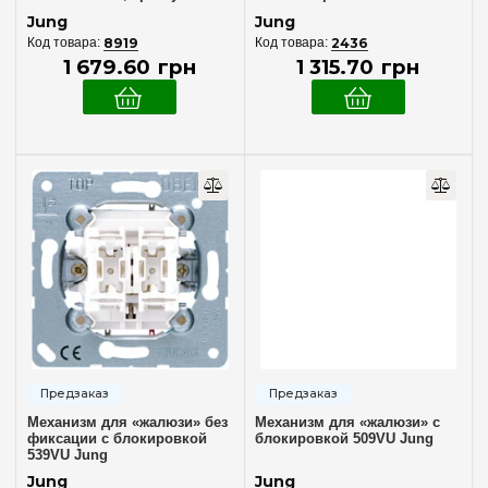
Люминесцентные лампы
(2)
EU
Jung
Jung
Энергосберегающие лампы
(2)
8919
2436
1 679
.
60
грн
1 315
.
70
грн
Особенность
Quick Charge
(1)
Датчик в комплекте
(1)
Общего назначения
(14)
Проходной
(2)
Механизм для «жалюзи» без
Механизм для «жалюзи» с
фиксации с блокировкой
блокировкой 509VU Jung
539VU Jung
Jung
Jung