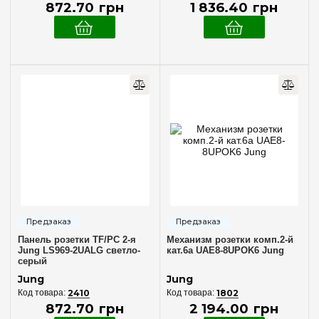
872
.
70
грн
1 836
.
40
грн
Панель розетки TF/PC 2-я
Механизм розетки комп.2-й
Jung LS969-2UALG светло-
кат.6а UAE8-8UPOK6 Jung
серый
Jung
Jung
2410
1802
872
.
70
грн
2 194
.
00
грн