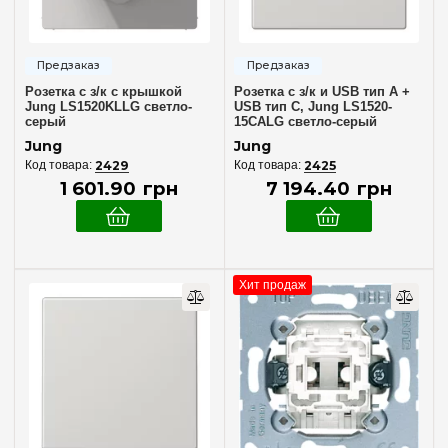
Рамка на 3 места
(1)
Anthrazit
(1)
Рамка на 4 места
(1)
Cube
(1)
Рамка на 5 мест
(1)
LS Zero
(1)
Розетка с з/к с крышкой
Розетка с з/к и USB тип A +
LS-design
(1)
Jung LS1520KLLG светло-
USB тип C, Jung LS1520-
Тип поверхности
серый
15CALG светло-серый
Глянцевый
Jung
Jung
(29)
2429
2425
1 601
.
90
грн
7 194
.
40
грн
Цвет
Алюминий
(1)
Белый
(2)
Хит продаж
Зеленый
(1)
Красный
(1)
Светло-серый
(15)
Серый
(6)
Синий
(1)
Слоновая кость
(3)