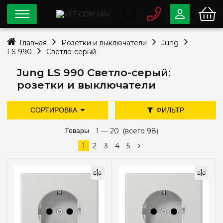
0 800
33-63-07
Главная
Розетки и выключатели
Jung
Бесплатно
LS 990
Светло-серый
info@e7.com.ua
044
334-79-78
Jung LS 990 Светло-серый:
розетки и выключатели
Viber
Telegram
СОРТИРОВКА
ФИЛЬТР
дешевле
дороже
Товары
новые поступления
1 —
20
(всего 98)
Цена
популярность
1
2
3
4
5
—
грн
Тип установки
Внутренний
(64)