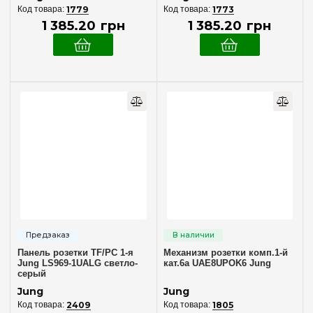
1779
1773
1 385
.
20
грн
1 385
.
20
грн
Панель розетки TF/PC 1-я
Механизм розетки комп.1-й
Jung LS969-1UALG светло-
кат.6а UAE8UPOK6 Jung
серый
Jung
Jung
2409
1805