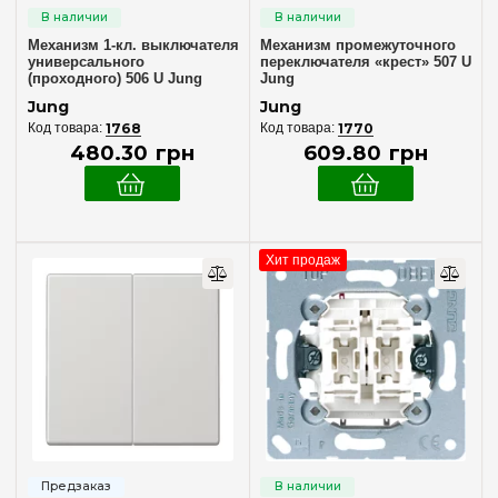
Выключатели 3-кл
Точка доступа
(1)
(2)
Механизм 1-кл. выключателя
Механизм промежуточного
Выключатели 2-х полюсные
(1)
универсального
переключателя «крест» 507 U
(проходного) 506 U Jung
Jung
Промежуточные — схема «крест»
(6)
Jung
Jung
Переключатели 1-кл
(6)
1768
1770
480
.
30
грн
609
.
80
грн
Переключатели 2-кл
(6)
Переключатели 3-кл
(1)
Диммеры — светорегуляторы
(17)
Кнопки 1-кл
(7)
Хит продаж
Механизмы управления
Кнопки 2-кл
(2)
Терморегуляторы теплого пола
(1)
Жалюзи/рольставни
(4)
Управление рольставнями — жалюзи
(2)
Степень защиты IP
IP20
(6)